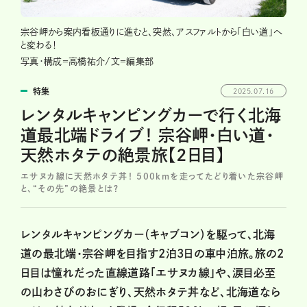
宗谷岬から案内看板通りに進むと、突然、アスファルトから「白い道」へ
と変わる！
写真・構成＝高橋祐介/文＝編集部
特集
2025.07.16
レンタルキャンピングカーで行く北海
道最北端ドライブ！ 宗谷岬・白い道・
天然ホタテの絶景旅【2日目】
エサヌカ線に天然ホタテ丼！ 500kmを走ってたどり着いた宗谷岬
と、“その先”の絶景とは？
レンタルキャンピングカー（キャブコン）を駆って、北海
道の最北端・宗谷岬を目指す2泊3日の車中泊旅。旅の2
日目は憧れだった直線道路「エサヌカ線」や、涙目必至
の山わさびのおにぎり、天然ホタテ丼など、北海道なら