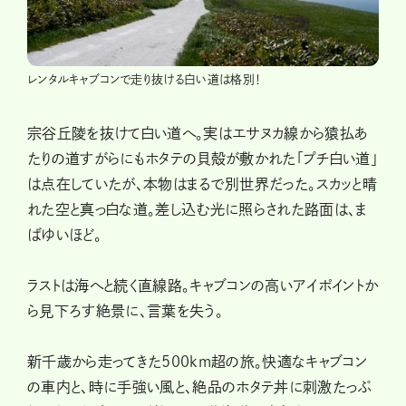
レンタルキャブコンで走り抜ける白い道は格別！
宗谷丘陵を抜けて白い道へ。実はエサヌカ線から猿払あ
たりの道すがらにもホタテの貝殻が敷かれた「プチ白い道」
は点在していたが、本物はまるで別世界だった。スカッと晴
れた空と真っ白な道。差し込む光に照らされた路面は、ま
ばゆいほど。
ラストは海へと続く直線路。キャブコンの高いアイポイントか
ら見下ろす絶景に、言葉を失う。
新千歳から走ってきた500km超の旅。快適なキャブコン
の車内と、時に手強い風と、絶品のホタテ丼に刺激たっぷ