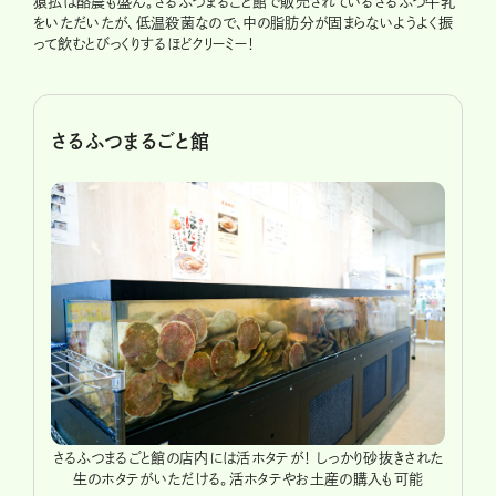
猿払は酪農も盛ん。さるふつまるごと館で販売されているさるふつ牛乳
をいただいたが、低温殺菌なので、中の脂肪分が固まらないようよく振
って飲むとびっくりするほどクリーミー！
さるふつまるごと館
車しやす
さるふつまるごと館の店内には活ホタテが！ しっかり砂抜きされた
さるふ
生のホタテがいただける。活ホタテやお土産の購入も可能