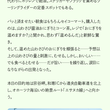
代わりにホクレンで給油。ステッカーやフラッグを集めるツ
ーリングライダーの定番スポットでもある。
パッと済ませたい朝食はもちろんセイコーマート。購入した
のは、山わさび醤油おにぎりとコーン茶。レジで「おにぎりを
温めますか？」と聞かれ、思わず「温めるんだ」と新鮮な驚
き。
そして、温めた山わさびのおにぎりを頬張ると……予想以
上の山わさびの量と刺激に、むせる。しかし、おいしい……
でも食べるとむせる……だが旨い……を繰り返し、涙目に
なりながらの出発となった。
本日の目的地は宗谷岬。和寒ICから道央自動車道を北上
し、オホーツク海沿いの絶景ルート「エサヌカ線」へと向か
う。