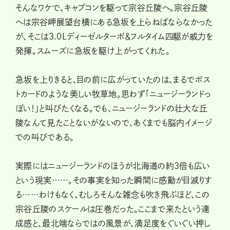
そんなワケで、キャブコンを駆って宗谷丘陵へ。宗谷丘陵
へは宗谷岬展望台横にある急坂を上らねばならなかった
が、そこは3.0Lディーゼルターボ＆フルタイム四駆が威力を
発揮。スムーズに急坂を駆け上がってくれた。
急坂を上りきると、目の前に広がっていたのは、まるでポス
トカードのような美しい牧草地。思わず「ニュージーランドっ
ぽい！」と叫びたくなる。でも、ニュージーランドの壮大な丘
陵なんて見たことないがないので、あくまでも脳内イメージ
での叫びである。
実際にはニュージーランドのほうが北海道の約3倍も広い
という現実……。その事実を知った瞬間に感動が目減りす
る……わけもなく、むしろそんな雑念も吹き飛ぶほど、この
宗谷丘陵のスケールは圧巻だった。ここまで来たという達
成感と、最北端ならではの風景が、満足度をぐいぐい押し