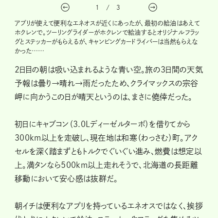
1
/
3
アプリが使えて便利なエネオスが近くにあったが、最初の給油はあえて
ホクレンで。ツーリングライダーがホクレンで給油するとオリジナルフラッ
グとステッカーがもらえるが、キャンピングカードライバーは当然もらえな
かった……
2日目の朝は吸い込まれるような青い空。旅の3日間の天気
予報は曇り→晴れ→雨だったため、クライマックスの宗谷
岬に向かうこの日が晴天というのは、まさに僥倖だった。
初日にキャブコン（3.0Lディーゼルターボ）を借りてから
300km以上を走破し、現在地は和寒（わっさむ）町。アク
セルを深く踏まずともトルクでぐいぐい進み、燃費は想定以
上。満タンなら500km以上走れそうで、北海道の長距離
移動において安心感は抜群だ。
朝イチは便利なアプリを持っているエネオスではなく、挨拶