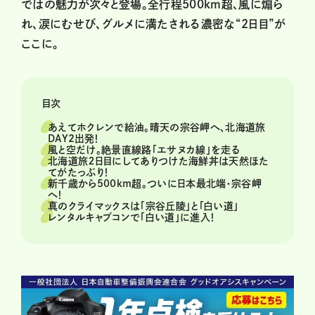
ではの魅力が次々と登場。全行程500km超、風に煽ら
れ、涙にむせび、グルメに満たされる濃密な“2日目”が
ここに。
目次
あえてホクレンで給油。晴天の宗谷岬へ、北海道旅
DAY2出発！
風と空だけ。絶景直線路「エサヌカ線」を走る
北海道旅２日目にしてありつけた海鮮丼は天然ほた
てがたっぷり！
新千歳から500km超。ついに日本最北端・宗谷岬
へ！
真のクライマックスは「宗谷丘陵」と「白い道」
レンタルキャブコンで「白い道」に進入！