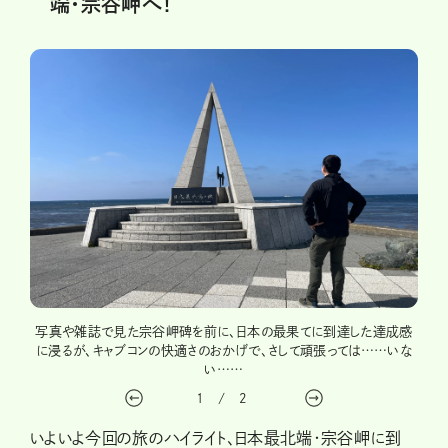
端・宗谷岬へ！
グライ
写真や雑誌で見た宗谷岬碑を前に、日本の最果てに到達した達成感
初夏
に浸るが、キャブコンの快適さのおかげで、さして頑張っては……いな
い……
1
/
2
いよいよ今回の旅のハイライト、日本最北端・宗谷岬に到