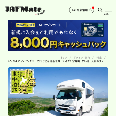
JAF最新情報
メニュー
トップ
ドライブ･旅行
特集
レンタルキャンピングカーで行く北海道最北端ドライブ！ 宗谷岬・白い道・天然ホタテの絶景旅【2日目】