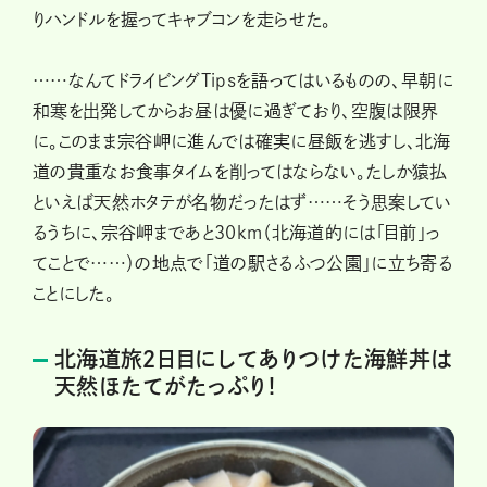
りハンドルを握ってキャブコンを走らせた。
……なんてドライビングTipsを語ってはいるものの、早朝に
和寒を出発してからお昼は優に過ぎており、空腹は限界
に。このまま宗谷岬に進んでは確実に昼飯を逃すし、北海
道の貴重なお食事タイムを削ってはならない。たしか猿払
といえば天然ホタテが名物だったはず……そう思案してい
るうちに、宗谷岬まであと30km（北海道的には「目前」っ
てことで……）の地点で「道の駅さるふつ公園」に立ち寄る
ことにした。
北海道旅２日目にしてありつけた海鮮丼は
天然ほたてがたっぷり！