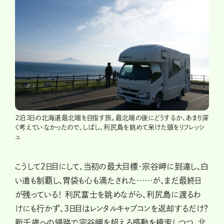
２泊３日の北海道最北端を目指す旅。最北端の後にどうするか、あまり深
く考えていなかったので、しばし、利尻島を眺めて呆けた頭をリフレッシ
ュ
こうして２日目にして、当初の最大目標・宗谷岬に到達し、白
い道も制覇し、胃袋も心も満たされた……が、まだ最終日
が残っている！ 利尻富士を眺めながら、利尻島に渡るわ
けにも行かず、3日目はレンタルキャブコンを返却するだけ？
新千歳への帰路で宗谷岬を超える感動を模索しつつ、北