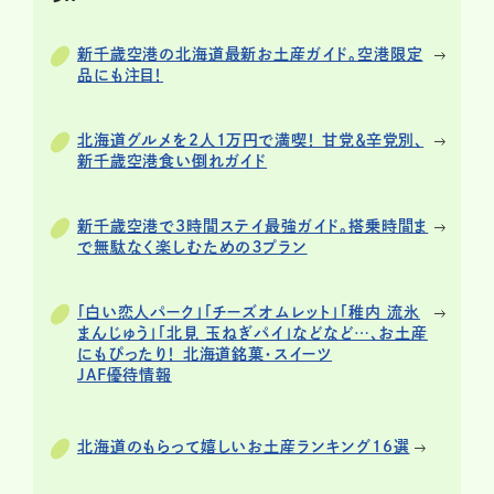
新千歳空港の北海道最新お土産ガイド。空港限定
品にも注目！
北海道グルメを2人1万円で満喫！ 甘党＆辛党別、
新千歳空港食い倒れガイド
新千歳空港で3時間ステイ最強ガイド。搭乗時間ま
で無駄なく楽しむための３プラン
「白い恋人パーク」「チーズオムレット」「稚内 流氷
まんじゅう」「北見 玉ねぎパイ」などなど…、お土産
にもぴったり！ 北海道銘菓・スイーツ
JAF優待情報
北海道のもらって嬉しいお土産ランキング16選