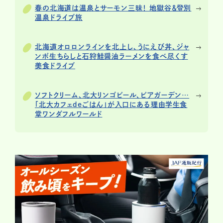
春の北海道は温泉とサーモン三昧！ 地獄谷＆登別
温泉ドライブ旅
北海道オロロンラインを北上し、うにえび丼、ジャ
ンボ生ちらしと石狩鮭醤油ラーメンを食べ尽くす
美食ドライブ
ソフトクリーム、北大リンゴビール、ビアガーデン…
「北大カフェdeごはん」が入口にある理由学生食
堂ワンダフルワールド