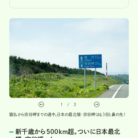
1
/
3
猿払から宗谷岬までの道中。日本の最北端・宗谷岬はもう目と鼻の先！
新千歳から500km超。ついに日本最北