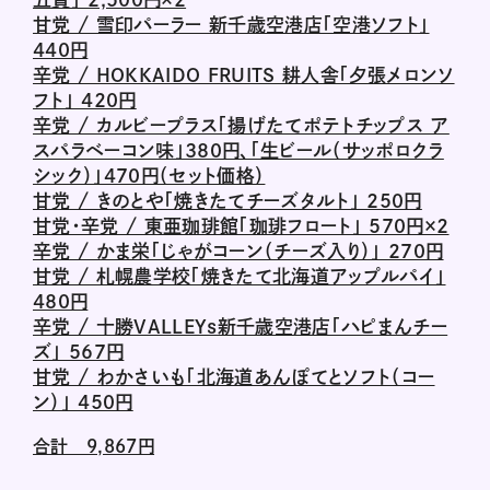
甘党 / 雪印パーラー 新千歳空港店「空港ソフト」
440円
辛党 / HOKKAIDO FRUITS 耕人舎「夕張メロンソ
フト」 420円
辛党 / カルビープラス「揚げたてポテトチップス ア
スパラベーコン味」380円、「生ビール（サッポロクラ
シック）」470円（セット価格）
甘党 / きのとや「焼きたてチーズタルト」 250円
甘党・辛党 / 東亜珈琲館「珈琲フロート」 570円×２
辛党 / かま栄「じゃがコーン（チーズ入り）」 270円
甘党 / 札幌農学校「焼きたて北海道アップルパイ」
480円
辛党 / 十勝VALLEYs新千歳空港店「ハピまんチー
ズ」 567円
甘党 / わかさいも「北海道あんぽてとソフト（コー
ン）」 450円
合計 9,867円