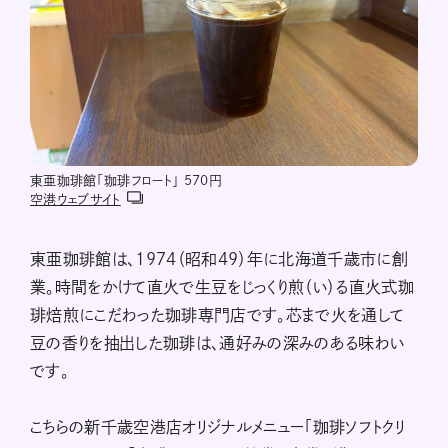
東亜珈琲館「珈琲フロート」 570円
空港ウェブサイト
東亜珈琲館は、1974（昭和49）年に北海道千歳市に創
業。時間をかけて直火で生豆をじっくり煎（い）る直火式珈
琲焙煎にこだわった珈琲専門店です。芯まで火を通して
豆の香りを抽出した珈琲は、通好みの深みのある味わい
です。
こちらの新千歳空港店オリジナルメニュー「珈琲ソフトクリ