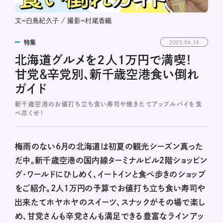
文＝白鳥紀久子 / 撮影＝村尾香織
特集
2025.06.14
北海道グルメを2人1万円で満喫！
甘党＆辛党別、新千歳空港食い倒れ
ガイド
新千歳空港のお値打ち立ち食い寿司や焼きたてアップルパイを食
べ尽くせ！
梅雨のない6月の北海道は初夏の観光シーズン真った
だ中。新千歳空港の国内線ターミナルビル２階ショッピン
グ・ワールドにひしめく、イートインと食べ歩きのショップ
をご紹介。2人1万円の予算でお値打ち立ち食い寿司や
出来たてホヤホヤのスイーツ、スナックがその場で楽し
め、甘党さんも辛党さんも満足できる豊富なラインアッ