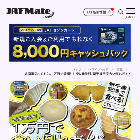
JAF最新情報
メニュー
トップ
ドライブ･旅行
特集
北海道グルメを2人1万円で満喫！ 甘党＆辛党別、新千歳空港食い倒れガイド