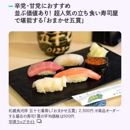
辛党・甘党におすすめ
並ぶ価値あり！ 超人気の立ち食い寿司屋
で堪能する「おまかせ五貫」
札幌魚河岸 五十七番寿し「おまかせ五貫」 2,500円 ※単品オーダー
する場合の寿司１貫の平均価格は500円
空港ウェブサイト