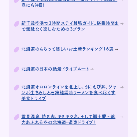
品にも注目！
新千歳空港で3時間ステイ最強ガイド。搭乗時間ま
で無駄なく楽しむための３プラン
北海道のもらって嬉しいお土産ランキング16選
北海道の日本の絶景ドライブルート
北海道オロロンラインを北上し、うにえび丼、ジャ
ンボ生ちらしと石狩鮭醤油ラーメンを食べ尽くす
美食ドライブ
雪見温泉、焼き肉、キタキツネ、そして郷土愛…魅
力あふれる冬の北海道・道東ドライブ！