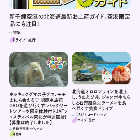
新千歳空港の北海道最新お土産ガイド。空港限定
品にも注目！
特集
ドライブ･旅行
北海道オロロンラインを北上
ホッキョクグマの子グマ、モモ
し、うにえび丼、ジャンボ生ちら
太にも会える♡ 男鹿水族館
しと石狩鮭醤油ラーメンを食
GAOを遊び尽くす！バックヤー
べ尽くす美食ドライブ
ドツアーや限定体験付きJAFフ
ごきげんロードトリップ
ェスティバル東北が申込開始！
ドライブ･旅行
【募集は終了しました】
自動車交通トピックス
自動車