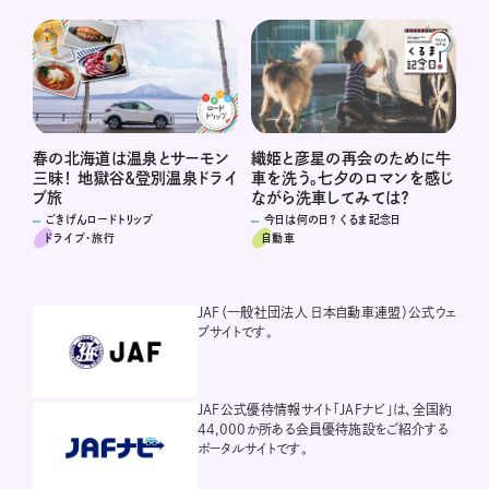
春の北海道は温泉とサーモン
織姫と彦星の再会のために牛
三昧！ 地獄谷＆登別温泉ドライ
車を洗う。七夕のロマンを感じ
ブ旅
ながら洗車してみては？
ごきげんロードトリップ
今日は何の日？ くるま記念日
ドライブ･旅行
自動車
JAF（一般社団法人 日本自動車連盟）公式ウェ
ブサイトです。
JAF公式優待情報サイト「JAFナビ」は、全国約
44,000か所ある会員優待施設をご紹介する
ポータルサイトです。