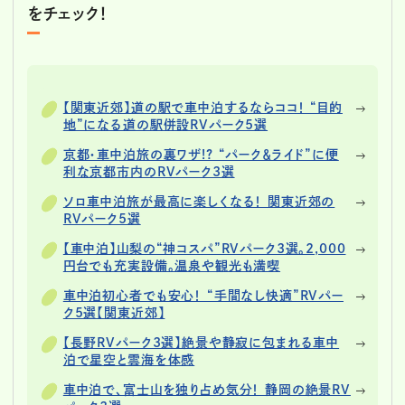
をチェック！
【関東近郊】道の駅で車中泊するならココ！ “目的
地”になる道の駅併設RVパーク5選
京都・車中泊旅の裏ワザ!? “パーク＆ライド”に便
利な京都市内のRVパーク3選
ソロ車中泊旅が最高に楽しくなる！ 関東近郊の
RVパーク5選
【車中泊】山梨の“神コスパ”RVパーク3選。2,000
円台でも充実設備。温泉や観光も満喫
車中泊初心者でも安心！ “手間なし快適”RVパー
ク5選【関東近郊】
【長野RVパーク3選】絶景や静寂に包まれる車中
泊で星空と雲海を体感
車中泊で、富士山を独り占め気分！ 静岡の絶景RV