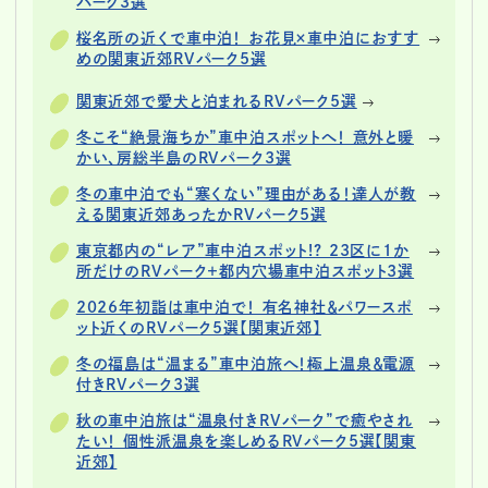
パーク3選
桜名所の近くで車中泊！ お花見×車中泊におすす
めの関東近郊RVパーク5選
関東近郊で愛犬と泊まれるRVパーク5選
冬こそ“絶景海ちか”車中泊スポットへ！ 意外と暖
かい、房総半島のRVパーク3選
冬の車中泊でも“寒くない”理由がある！達人が教
える関東近郊あったかRVパーク5選
東京都内の“レア”車中泊スポット!? 23区に1か
所だけのRVパーク＋都内穴場車中泊スポット3選
2026年初詣は車中泊で！ 有名神社＆パワースポ
ット近くのRVパーク5選【関東近郊】
冬の福島は“温まる”車中泊旅へ！極上温泉＆電源
付きRVパーク3選
秋の車中泊旅は“温泉付きRVパーク”で癒やされ
たい！ 個性派温泉を楽しめるRVパーク5選【関東
近郊】