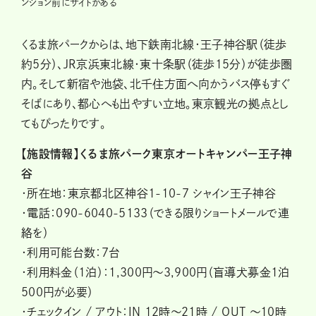
ンション前にサイトがある
くるま旅パークからは、地下鉄南北線・王子神谷駅（徒歩
約5分）、JR京浜東北線・東十条駅（徒歩15分）が徒歩圏
内。そして新宿や池袋、北千住方面へ向かうバス停もすぐ
そばにあり、都心へも出やすい立地。東京観光の拠点とし
てもぴったりです。
【施設情報】くるま旅パーク東京オートキャンパー王子神
谷
・所在地：東京都北区神谷1-10-7 シャイン王子神谷
・電話：090-6040-5133（できる限りショートメールで連
絡を）
・利用可能台数：7台
・利用料金（1泊）：1,300円〜3,900円（盲導犬募金1泊
500円が必要）
・チェックイン / アウト：IN 12時～21時 / OUT ～10時