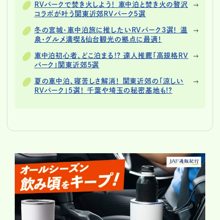
RVパークで焚き火しよう！ 車中泊と焚き火の贅沢
コラボが叶う関東近郊RVパーク5選
冬の宮城・車中泊旅に推したいRVパーク3選！ 温
泉・グルメ満喫＆仙台観光の拠点に最適！
車中泊初心者、どこ泊まる!? 達人推薦「高規格RV
パーク」関東近郊5選
夏の車中泊、寝苦しさ解消！ 関東近郊の「涼しい
RVパーク」5選！ 千葉や埼玉の秘密基地も!?