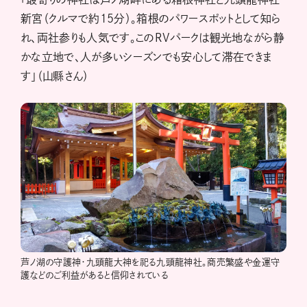
新宮（クルマで約15分）。箱根のパワースポットとして知ら
れ、両社参りも人気です。このRVパークは観光地ながら静
かな立地で、人が多いシーズンでも安心して滞在できま
す」（山縣さん）
芦ノ湖の守護神・九頭龍大神を祀る九頭龍神社。商売繁盛や金運守
護などのご利益があると信仰されている