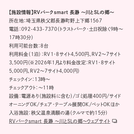
【施設情報】RVパークsmart 長瀞 ～川とSLの郷～
所在地：埼玉県秩父郡長瀞町野上下郷1567
電話：092-433-7370（トラストパーク・土日祝除く9時～
17時30分）
利用可能台数：8台
利用料金（1泊）：RV1・8サイト4,500円、RV2～7サイト
3,500円（※2026年1月より料金改定：RV1・8サイト
5,000円、RV2～7サイト4,000円）
チェックイン：13時～
チェックアウト：～11時
設備：電源あり（施設料に含む）/ゴミ処理400円/サイド
オーニングOK/チェア・テーブル展開OK/ペットOKほか
入浴施設：秩父温泉満願の湯（クルマで約15分)
RVパークsmart 長瀞 ～川とSLの郷～ウェブサイト