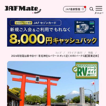
JAF最新情報
メニュー
トップ
ドライブ･旅行
特集
2026年初詣は車中泊で！ 有名神社＆パワースポット近くのRVパーク5選【関東近郊】