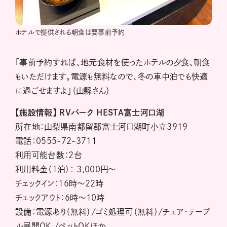
ホテルで提供される朝食は要事前予約
「事前予約すれば、地元食材を使ったホテルの夕食、朝食
もいただけます。電源も無料なので、冬の車中泊でも快適
に過ごせますよ」（山縣さん）
【施設情報】
RVパーク HESTA富士河口湖
所在地：山梨県南都留郡富士河口湖町小立3919
電話：0555-72-3711
利用可能台数：2台
利用料金（1泊）： 3,000円～
チェックイン：16時～22時
チェックアウト：6時～10時
設備：電源あり（無料）/ゴミ処理可（無料）/チェア・テーブ
ル展開OK /ペットOKほか