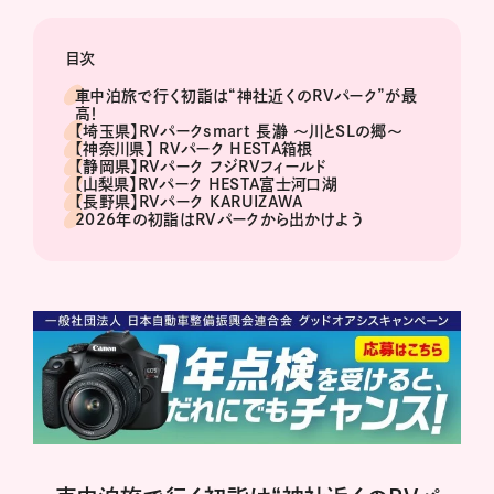
目次
車中泊旅で行く初詣は“神社近くのRVパーク”が最
高！
【埼玉県】RVパークsmart 長瀞 ～川とSLの郷～
【神奈川県】 RVパーク HESTA箱根
【静岡県】RVパーク フジRVフィールド
【山梨県】RVパーク HESTA富士河口湖
【長野県】RVパーク KARUIZAWA
2026年の初詣はRVパークから出かけよう