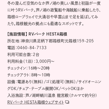
冬の澄んだ空気のなか芦ノ湖の美しい風景と初詣が一度
に叶うRVパーク。芦ノ湖の遊覧船や海賊船に乗船したり、
箱根ロープウェイで大涌谷や早雲山まで足を延ばしてみ
たり。箱根観光の拠点にも最適なスポットです。
【施設情報】
RVパーク HESTA箱根
所在地：神奈川県足柄下郡箱根町元箱根159-205
電話：0460-84-7133
利用可能台数：2台
利用料金（1泊）：3,000円～
チェックイン：16時～20時
チェックアウト：8時～10時
設備：電源あり（無料）/ゴミ処理可（無料）/サイドオーニン
グOK/チェア・テーブル展開OK/ペットOKほか
入浴施設：芦ノ湖畔蛸川温泉 龍宮殿（クルマで約9分)
RVパーク HESTA箱根ウェブサイト