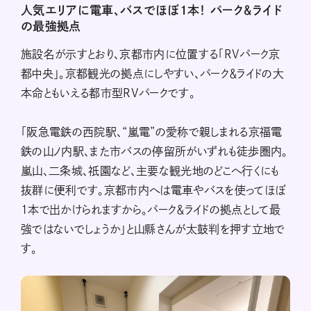
人気エリアに電車、バスでほぼ1本！ パーク＆ライド
の最強拠点
施設名が示すとおり、京都市内に位置する「RVパーク京
都中央」。京都観光の拠点にしやすい、パーク＆ライドの大
本命ともいえる都市型RVパークです。
「阪急電鉄の西院駅、“嵐電”の愛称で親しまれる京福電
鉄の山ノ内駅、また市バスの停留所がいずれも徒歩圏内。
嵐山、二条城、祇園など、主要な観光地のどこへ行くにも
抜群に便利です。京都市内へは電車やバスを使ってほぼ
1本で出かけられますから。パーク＆ライドの拠点として最
強ではないでしょうか」と山縣さんが太鼓判を押す立地で
す。