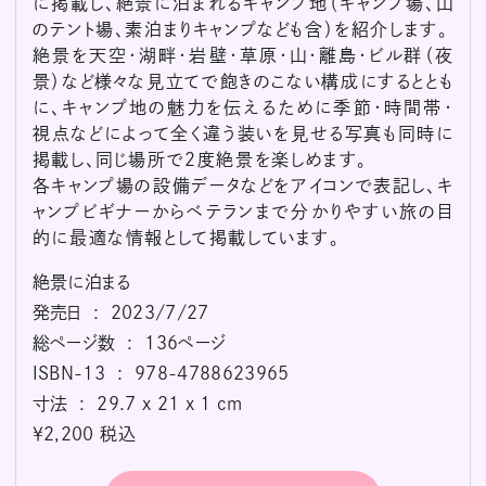
に掲載し、絶景に泊まれるキャンプ地（キャンプ場、山
のテント場、素泊まりキャンプなども含）を紹介します。
絶景を天空・湖畔・岩壁・草原・山・離島・ビル群（夜
景）など様々な見立てで飽きのこない構成にするととも
に、キャンプ地の魅力を伝えるために季節・時間帯・
視点などによって全く違う装いを見せる写真も同時に
掲載し、同じ場所で２度絶景を楽しめます。
各キャンプ場の設備データなどをアイコンで表記し、キ
ャンプビギナーからベテランまで分かりやすい旅の目
的に最適な情報として掲載しています。
絶景に泊まる
発売日 ‏ : ‎ 2023/7/27
総ページ数 ‏ : ‎ 136ページ
ISBN-13 ‏ : ‎ 978-4788623965
寸法 ‏ : ‎ 29.7 x 21 x 1 cm
￥2,200 税込