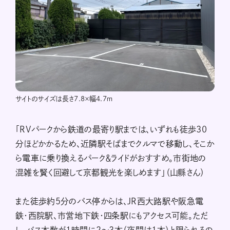
サイトのサイズは長さ7.8×幅4.7ｍ
「RVパークから鉄道の最寄り駅までは、いずれも徒歩30
分ほどかかるため、近隣駅そばまでクルマで移動し、そこか
ら電車に乗り換えるパーク＆ライドがおすすめ。市街地の
混雑を賢く回避して京都観光を楽しめます」（山縣さん）
また徒歩約5分のバス停からは、JR西大路駅や阪急電
鉄・西院駅、市営地下鉄・四条駅にもアクセス可能。ただ
し、バス本数が1時間に2～3本（夜間は1本）と限られるの