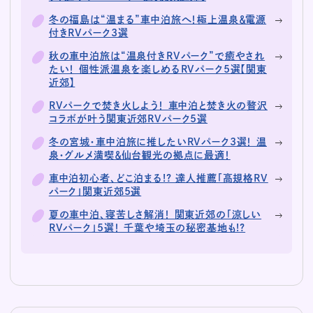
冬の福島は“温まる”車中泊旅へ！極上温泉＆電源
付きRVパーク3選
秋の車中泊旅は“温泉付きRVパーク”で癒やされ
たい！ 個性派温泉を楽しめるRVパーク5選【関東
近郊】
RVパークで焚き火しよう！ 車中泊と焚き火の贅沢
コラボが叶う関東近郊RVパーク5選
冬の宮城・車中泊旅に推したいRVパーク3選！ 温
泉・グルメ満喫＆仙台観光の拠点に最適！
車中泊初心者、どこ泊まる!? 達人推薦「高規格RV
パーク」関東近郊5選
夏の車中泊、寝苦しさ解消！ 関東近郊の「涼しい
RVパーク」5選！ 千葉や埼玉の秘密基地も!?