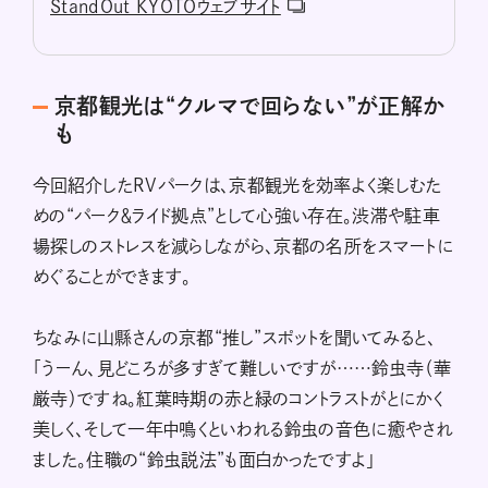
StandOut KYOTOウェブサイト
京都観光は“クルマで回らない”が正解か
も
今回紹介したRVパークは、京都観光を効率よく楽しむた
めの“パーク＆ライド拠点”として心強い存在。渋滞や駐車
場探しのストレスを減らしながら、京都の名所をスマートに
めぐることができます。
ちなみに山縣さんの京都“推し”スポットを聞いてみると、
「うーん、見どころが多すぎて難しいですが……鈴虫寺（華
厳寺）ですね。紅葉時期の赤と緑のコントラストがとにかく
美しく、そして一年中鳴くといわれる鈴虫の音色に癒やされ
ました。住職の“鈴虫説法”も面白かったですよ」