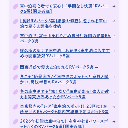
車中泊初心者でも安心！ “手間なし快適”RVパー
ク5選【関東近郊】
【長野RVパーク3選】絶景や静寂に包まれる車中
泊で星空と雲海を体感
車中泊で、富士山を独り占め気分！ 静岡の絶景RV
パーク3選
桜名所の近くで車中泊！ お花見×車中泊におすす
めの関東近郊RVパーク5選
関東近郊で愛犬と泊まれるRVパーク5選
冬こそ“絶景海ちか”車中泊スポットへ！ 意外と暖
かい、房総半島のRVパーク3選
冬の車中泊でも“寒くない”理由がある！達人が教
える関東近郊あったかRVパーク5選
東京都内の“レア”車中泊スポット!? 23区に1か
所だけのRVパーク＋都内穴場車中泊スポット3選
2026年初詣は車中泊で！ 有名神社＆パワースポ
ット近くのRVパーク5選【関東近郊】