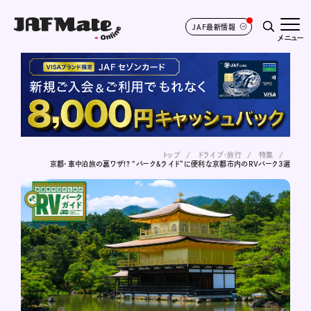
JAF最新情報
メニュー
トップ
ドライブ･旅行
特集
京都・車中泊旅の裏ワザ!? “パーク＆ライド”に便利な京都市内のRVパーク3選