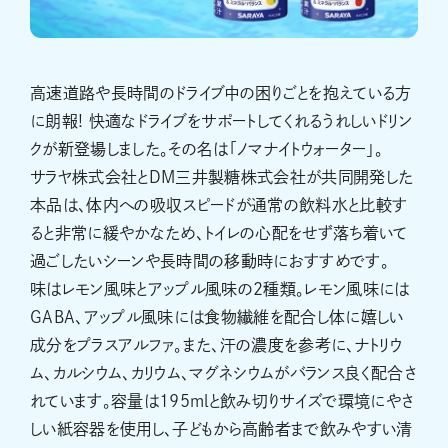
高速道路や長時間のドライブ中の困りごとを抱えている方
に朗報! 快適なドライブをサポートしてくれるうれしいドリン
クが新登場しました。その名は「ノマナイトウォーター」。
サラヤ株式会社とDM三井製糖株式会社が共同開発した
本品は、体内への吸収スピードが通常の飲料水と比較す
ると非常に緩やかなため、トイレの心配をせず落ち着いて
過ごしたいシーンや長時間の移動時におすすめです。
味はレモン風味とアップル風味の2種類。レモン風味には
GABA、アップル風味には食物繊維を配合し体に嬉しい
成分をプラスアルファ。また、汗の濃度を参考に、ナトリウ
ム、カルシウム、カリウム、マグネシウムがバランス良く配合さ
れています。容量は195mlと飲み切りサイズで環境にやさ
しい紙容器を使用し、子どもから高齢者まで飲みやすい清