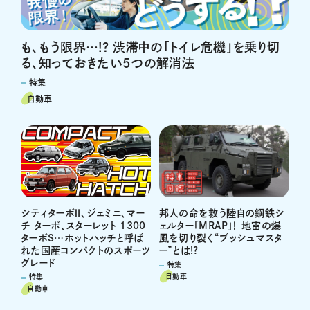
も、もう限界…!? 渋滞中の「トイレ危機」を乗り切
る、知っておきたい5つの解消法
特集
自動車
邦人の命を救う陸自の鋼鉄シ
シティターボⅡ、ジェミニ、マー
ェルター「MRAP」！ 地雷の爆
チ ターボ、スターレット 1300
風を切り裂く“ブッシュマスタ
ターボS…ホットハッチと呼ば
ー”とは!?
れた国産コンパクトのスポーツ
グレード
特集
自動車
特集
自動車