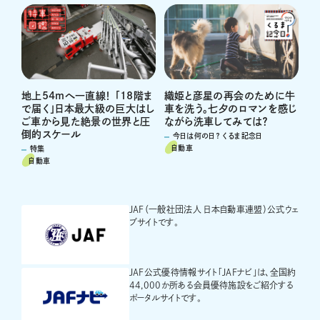
地上54mへ一直線！ 「18階ま
織姫と彦星の再会のために牛
で届く」日本最大級の巨大はし
車を洗う。七夕のロマンを感じ
ご車から見た絶景の世界と圧
ながら洗車してみては？
倒的スケール
今日は何の日？ くるま記念日
自動車
特集
自動車
JAF（一般社団法人 日本自動車連盟）公式ウェ
ブサイトです。
JAF公式優待情報サイト「JAFナビ」は、全国約
44,000か所ある会員優待施設をご紹介する
ポータルサイトです。