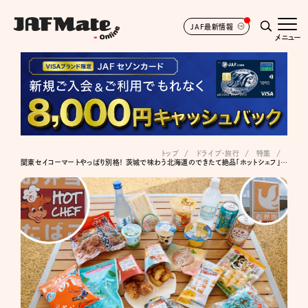
JAF最新情報
メニュー
トップ
ドライブ･旅行
特集
関東セイコーマートやっぱり別格！ 茨城で味わう北海道のできたて絶品「ホットシェフ」＆総菜・スイーツがレベチすぎた…！