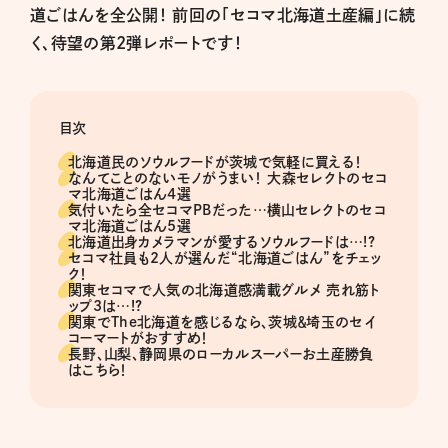
道ごはんを全公開！ 前回の「セコマ北海道土産編」に続
く、待望の第2弾レポートです！
目次
北海道民のソウルフードが茨城で気軽に買える！
なんてことのないモノがうまい！ 大森セレクトのセコ
マ北海道ごはん4選
気付いたら全セコマPBだった…横山セレクトのセコ
マ北海道ごはん5選
北海道出身カメラマンが愛するソウルフードは…!?
セコマ社員も2人が選んだ“北海道ごはん”をチェッ
ク！
関東セコマで人気の北海道感満載グルメ 売れ筋ト
ップ3は…!?
関東でThe北海道を感じるなら、茨城＆埼玉のセイ
コーマートがおすすめ！
長野、山梨、静岡県のローカルスーパーお土産勝負
はこちら！