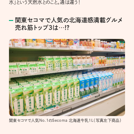
水」という天然水とのこと。通は違う！
関東セコマで人気の北海道感満載グルメ
売れ筋トップ3は…!?
関東セコマで人気No.1のSecoma 北海道牛乳1L（写真左下商品）