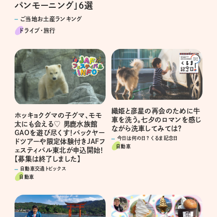
パンモーニング」6選
ご当地お土産ランキング
ドライブ･旅行
織姫と彦星の再会のために牛
ホッキョクグマの子グマ、モモ
車を洗う。七夕のロマンを感じ
太にも会える♡ 男鹿水族館
ながら洗車してみては？
GAOを遊び尽くす！バックヤー
今日は何の日？ くるま記念日
ドツアーや限定体験付きJAFフ
自動車
ェスティバル東北が申込開始！
【募集は終了しました】
自動車交通トピックス
自動車