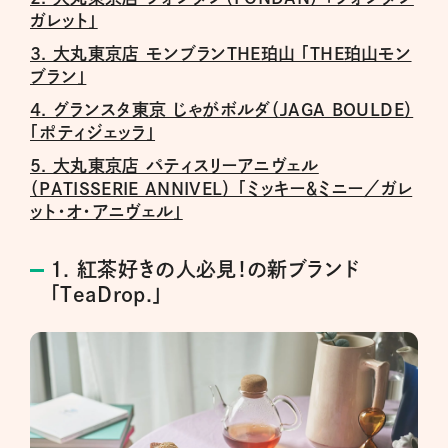
ガレット」
3. 大丸東京店 モンブランTHE珀山 「THE珀山モン
ブラン」
4. グランスタ東京 じゃがボルダ（JAGA BOULDE）
「ポティジェッラ」
5. 大丸東京店 パティスリーアニヴェル
（PATISSERIE ANNIVEL） 「ミッキー＆ミニー／ガレ
ット・オ・アニヴェル」
1. 紅茶好きの人必見！の新ブランド
「TeaDrop.」