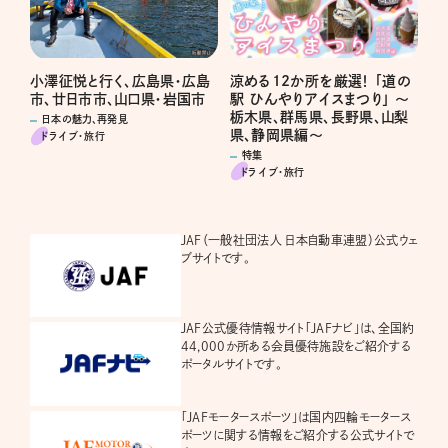
涼める12か所を厳選！ 「道の
小澤征悦と行く、広島県・広島
駅 ひんやりアイスまつり」 ～
市、廿日市市、山口県・岩国市
栃木県、群馬県、長野県、山梨
日本の魅力、再発見
県、静岡県編～
ドライブ･旅行
特集
ドライブ･旅行
JAF（一般社団法人 日本自動車連盟）公式ウェ
ブサイトです。
JAF公式優待情報サイト「JAFナビ」は、全国約
44,000か所ある会員優待施設をご紹介する
ポータルサイトです。
「JAFモータースポーツ」は国内四輪モータース
ポーツに関する情報をご紹介する公式サイトで