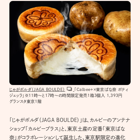
じゃがボルダ（JAGA BOULDE）
「Calbee＋×東京ばな奈 ポティ
ジェッラ」※11時～と17時～の時間限定発売１箱３個入 1,393円
グランスタ東京1階
「じゃがボルダ（JAGA BOULDE）」は、カルビーのアンテナ
ショップ「カルビープラス」と、東京土産の定番「東京ばな
奈」がコラボレーションして誕生した、東京駅限定の進化