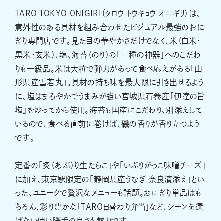
TARO TOKYO ONIGIRI（タロウ トウキョウ オニギリ）は、
意外性のある具材を組み合わせたビジュアル最強のおに
ぎり専門店です。見た目の華やかさだけでなく、米（白米・
黒米・玄米）、塩、海苔（のり）の「三種の神器」へのこだわ
りも一級品。米は大粒で弾力があって食べ応えがある「山
形県産雪若丸」。具材の持ち味を最大限に引き出せるよう
に、塩はまろやかでうまみが強い宮城県石巻産「伊達の旨
塩」を炒ってから使用。海苔も国産にこだわり、別添えして
いるので、食べる直前に巻けば、磯の香りが香り立つよう
です。
定番の「炙（あぶ）り生たらこ」や「いぶりがっこ味噌チーズ」
に加え、東京駅限定の「静岡県産うなぎ 奈良漬添え」とい
った、ユニークで贅沢なメニューも話題。おにぎり単品はも
ちろん、彩り豊かな「TARO日替わり弁当」など、シーンを選
ばない使い勝手の良さも魅力です。