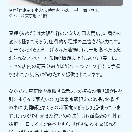
豆狸「東京駅限定まぐろ時雨煮いなり」
１個 280円
グランスタ東京地下１階
豆狸（まめだ）は大阪発祥のいなり寿司専門店。定番から
変わり種までそろう、圧倒的な種類の豊富さが魅力です。
甘辛くふっくらと煮上げられた油揚げは、一度食べたら忘
れられないおいしさ。常時7種類以上並ぶいなり寿司は、
すべて店内の厨房（ちゅうぼう）で一つひとつ丁寧に手握
りされており、常に作りたてが提供されています。
なかでも、東京駅を象徴する赤レンガ模様の焼き印が目を
引く「まぐろ時雨煮いなり」は東京駅限定の逸品。お揚げ
の中には、酢飯とまぐろの時雨煮がぎっしりと詰まっていま
す。しょうがを利かせた濃いめの味付けは酢飯との相性も
抜群。一口サイズで食べやすく、世代を問わず喜ばれる