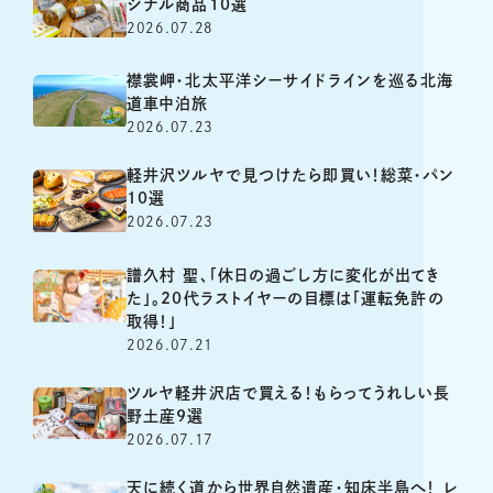
ジナル商品10選
2026.07.28
襟裳岬・北太平洋シーサイドラインを巡る北海
道車中泊旅
2026.07.23
軽井沢ツルヤで見つけたら即買い！総菜・パン
10選
2026.07.23
譜久村 聖、「休日の過ごし方に変化が出てき
た」。20代ラストイヤーの目標は「運転免許の
取得！」
2026.07.21
ツルヤ軽井沢店で買える！もらってうれしい長
野土産9選
2026.07.17
天に続く道から世界自然遺産・知床半島へ！ レ