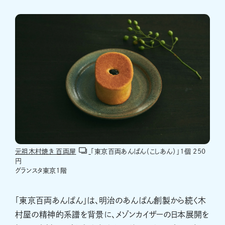
元祖木村焼き 百両屋
「東京百両あんぱん（こしあん）」１個 250
円
グランスタ東京１階
「東京百両あんぱん」は、明治のあんぱん創製から続く木
村屋の精神的系譜を背景に、メゾンカイザーの日本展開を