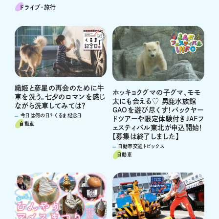
ドライブ･旅行
織姫と彦星の再会のために牛
ホッキョクグマの子グマ、モモ
車を洗う。七夕のロマンを感じ
太にも会える♡ 男鹿水族館
ながら洗車してみては？
GAOを遊び尽くす！バックヤー
今日は何の日？ くるま記念日
ドツアーや限定体験付きJAFフ
自動車
ェスティバル東北が申込開始！
【募集は終了しました】
自動車交通トピックス
自動車