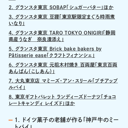
2. グランスタ東京 SOBAP「シュガーバター」ほか
3. グランスタ東京 豆狸「東京駅限定まぐろ時雨煮
いなり」
4. グランスタ東京 TARO TOKYO ONIGIRI「静岡
県産うなぎ 奈良漬添え」
5. グランスタ東京 Brick bake bakers by
Pâtisserie ease「クラフトフィナンシェ」
6. グランスタ東京 元祖木村焼き 百両屋「東京百両
あんぱん（こしあん）」
7. 大丸東京店 マミーズ・アン・スリール「プチアップ
ルパイ」
8. 東京ギフトパレット ランディーズドーナツ「チョコ
レートキャンディ レイズド」ほか
1. ドイツ菓子の老舗が作る「神戸牛のミー
トパイ」