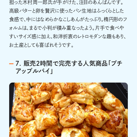
担った木村周一郎氏が手がけた、注目のあんぱんです。
高級バターと卵を贅沢に使ったパン生地はふっくらとした
食感で、中にはなめらかなこしあんがたっぷり。楕円形のフ
ォルムは、まるで小判が積み重なったよう。片手で食べや
すいサイズ感に加え、和洋折衷のレトロモダンな趣もあり、
お土産としても喜ばれそうです。
7. 販売２時間で完売する人気商品「プチ
アップルパイ」