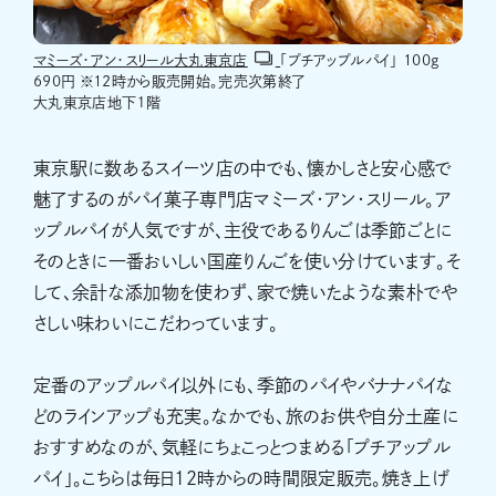
マミーズ・アン・スリール大丸東京店
「プチアップルパイ」 100g
690円 ※12時から販売開始。完売次第終了
大丸東京店地下１階
東京駅に数あるスイーツ店の中でも、懐かしさと安心感で
魅了するのがパイ菓子専門店マミーズ・アン・スリール。ア
ップルパイが人気ですが、主役であるりんごは季節ごとに
そのときに一番おいしい国産りんごを使い分けています。そ
して、余計な添加物を使わず、家で焼いたような素朴でや
さしい味わいにこだわっています。
定番のアップルパイ以外にも、季節のパイやバナナパイな
どのラインアップも充実。なかでも、旅のお供や自分土産に
おすすめなのが、気軽にちょこっとつまめる「プチアップル
パイ」。こちらは毎日12時からの時間限定販売。焼き上げ