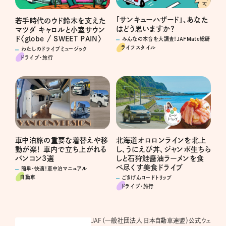
「サンキューハザード」、あなた
若手時代のウド鈴木を支えた
はどう思いますか？
マツダ キャロルと小室サウン
ド〈globe / SWEET PAIN〉
みんなの本音を大調査！JAFMate総研
ライフスタイル
わたしのドライブミュージック
ドライブ･旅行
車中泊旅の重要な着替えや移
北海道オロロンラインを北上
動が楽！ 車内で立ち上がれる
し、うにえび丼、ジャンボ生ちら
バンコン3選
しと石狩鮭醤油ラーメンを食
べ尽くす美食ドライブ
簡単・快適！車中泊マニュアル
自動車
ごきげんロードトリップ
ドライブ･旅行
JAF（一般社団法人 日本自動車連盟）公式ウェ