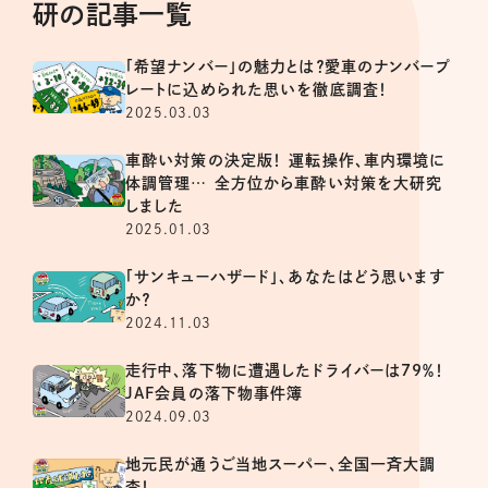
研の記事一覧
「希望ナンバー」の魅力とは？愛車のナンバープ
レートに込められた思いを徹底調査！
2025.03.03
車酔い対策の決定版！ 運転操作、車内環境に
体調管理… 全方位から車酔い対策を大研究
しました
2025.01.03
「サンキューハザード」、あなたはどう思います
か？
2024.11.03
走行中、落下物に遭遇したドライバーは79％！
JAF会員の落下物事件簿
2024.09.03
地元民が通うご当地スーパー、全国一斉大調
査！