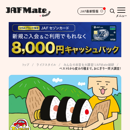
JAF最新情報
メニュー
トップ
ライフスタイル
みんなの本音を大調査！JAFMate総研
ベスト5から変わり種まで。おにぎり一斉大調査！