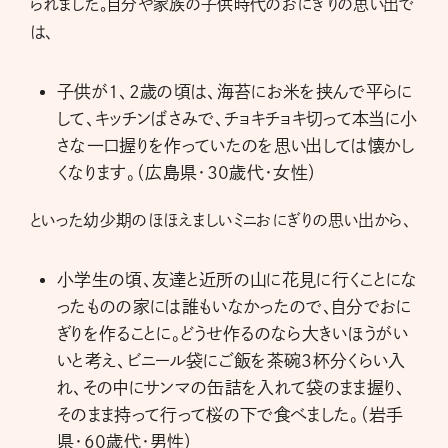
られました。自分や家族の子供時代のおにぎりの思い出で
は、
子供が1、2歳の頃は、海苔にお米を挟んで平らに
して、キッチンばさみで、チョキチョキ切って本当に小
さな一口握りを作っていたのを思い出しては懐かし
くなります。（広島県・30歳代・女性）
といった幼少期のほほえましいミニおにぎりの思い出から、
小学生の頃、友達と近所の山に花見に行くことにな
ったものの家には誰もいなかったので、自分でおに
ぎりを作ることに。どうせ作るのなら大きいほうがい
いと考え、ビニール袋にご飯を茶碗3杯分くらい入
れ、その中にサンマの缶詰を入れて袋のまま握り、
そのまま持って行って桜の下で食べました。（岩手
県・60歳代・男性）