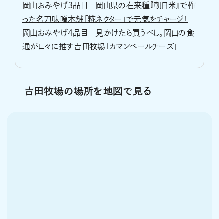
岡山おみやげ3品目
岡山県の在来種『朝日米』で作
った名刀味噌本舗「糀ネクター」で元気をチャージ！
岡山おみやげ4品目 見かけたら買うべし。岡山の食
通が口々に推す吉田牧場「カマンベールチーズ」
吉田牧場の場所を地図で見る