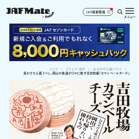
JAF最新情報
メニュー
トップ
ドライブ･旅行
おみやげ土産バナシ
見かけたら買うべし。岡山の食通が口々に推す吉田牧場「カマンベールチーズ」