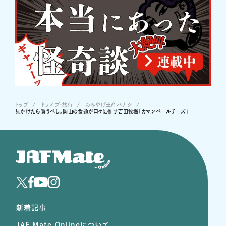
トップ
ドライブ･旅行
おみやげ土産バナシ
見かけたら買うべし。岡山の食通が口々に推す吉田牧場「カマンベールチーズ」
新着記事
JAF Mate Onlineについて