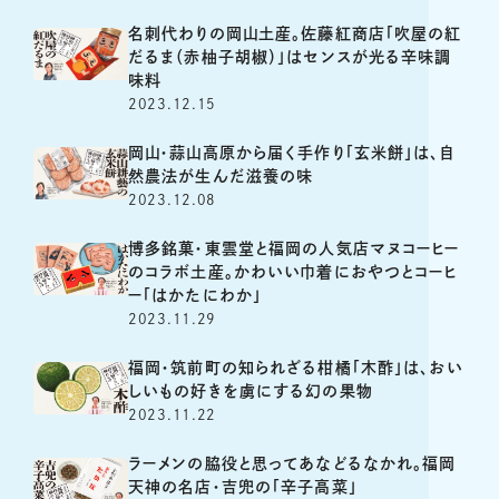
名刺代わりの岡山土産。佐藤紅商店「吹屋の紅
だるま（赤柚子胡椒）」はセンスが光る辛味調
味料
2023.12.15
岡山・蒜山高原から届く手作り「玄米餅」は、自
然農法が生んだ滋養の味
2023.12.08
博多銘菓・東雲堂と福岡の人気店マヌコーヒー
のコラボ土産。かわいい巾着におやつとコーヒ
ー「はかたにわか」
2023.11.29
福岡・筑前町の知られざる柑橘「木酢」は、おい
しいもの好きを虜にする幻の果物
2023.11.22
ラーメンの脇役と思ってあなどるなかれ。福岡
天神の名店・吉兜の「辛子高菜」