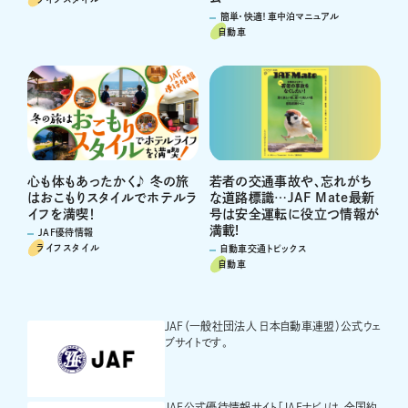
簡単・快適！車中泊マニュアル
自動車
心も体もあったかく♪ 冬の旅
若者の交通事故や、忘れがち
はおこもりスタイルでホテルラ
な道路標識…JAF Mate最新
イフを満喫！
号は安全運転に役立つ情報が
満載!
JAF優待情報
ライフスタイル
自動車交通トピックス
自動車
JAF（一般社団法人 日本自動車連盟）公式ウェ
ブサイトです。
JAF公式優待情報サイト「JAFナビ」は、全国約