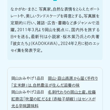
なかがわ・まさこ 写真家。自然な表情をとらえたポート
レートや、美しいランドスケープを得意とする。写真展を
定期的に行い、雑誌・広告・書籍など多ジャンルで活
躍。2011年3月より岡山を拠点に、国内外を旅する
日々を送る。最新刊は小説家・桜木紫乃氏との共著
『彼女たち』（KADOKAWA）。2024年2月に初のエッ
セイ集を発表予定。
岡山おみやげ1品目
岡山・蒜山高原から届く手作り
「玄米餅」は、自然農法が生んだ滋養の味
岡山おみやげ2品目
名刺代わりの岡山土産。佐藤
紅商店「吹屋の紅だるま（赤柚子胡椒）」はセンスが
光る辛味調味料