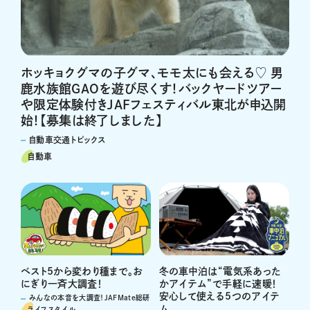
ホッキョクグマの子グマ、モモ太にも会える♡ 男
鹿水族館GAOを遊び尽くす！バックヤードツアー
や限定体験付きJAFフェスティバル東北が申込開
始！【募集は終了しました】
自動車交通トピックス
自動車
ベスト5から変わり種まで。お
冬の車中泊は“電気系あった
にぎり一斉大調査！
かアイテム”で手軽に速暖！
安心して使える5つのアイテ
みんなの本音を大調査！JAFMate総研
ム
ライフスタイル