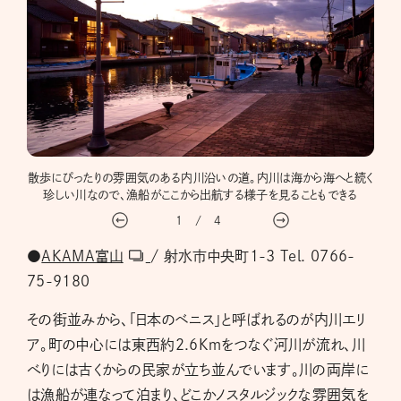
散歩にぴったりの雰囲気のある内川沿いの道。内川は海から海へと続く
内
珍しい川なので、漁船がここから出航する様子を見ることもできる
1
/
4
●
AKAMA富山
/ 射水市中央町1-3 Tel. 0766-
75-9180
その街並みから、「日本のベニス」と呼ばれるのが内川エリ
ア。町の中心には東西約2.6Kｍをつなぐ河川が流れ、川
べりには古くからの民家が立ち並んでいます。川の両岸に
は漁船が連なって泊まり、どこかノスタルジックな雰囲気を