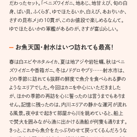
だわったセット。「ベニズワイガニ、地あじ、地甘えび、旬の白
身、ばい貝、ふくらぎ、ゆでほたるいか、白えび、あおりいか、
さすの昆布〆」の10貫が、このお値段で楽しめるなんて。
ゆでほたるいかの軍艦があるのが、さすが富山らしい。
お魚天国・射水はいつ訪れても最高！
春は白エビやホタルイカ、夏は地アジや岩牡蠣、秋はベニ
ズワイガニや香箱ガニ、冬はノドグロやブリ……射水市は、
どの季節に訪れても抜群の鮮度で魚介を食べられる夢の
ようなエリアでした。今回はカニを中心にいただきました
が、ほかの季節の再訪を心に誓ったのは言うまでもありま
せん。記憶に残ったのは、内川エリアの静かな運河が流れ
る風景。夜中まで起きて部屋から川を眺めていると、船上
で焚火を囲みながら漁に出かける漁船が何隻も通ります。
きっと、これから魚介をたっぷりのせて戻ってくるんだろうな