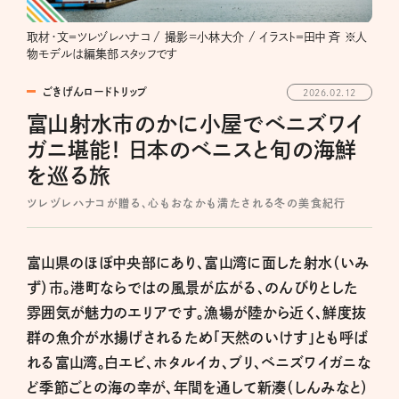
取材・文＝ツレヅレハナコ / 撮影=小林大介 / イラスト＝田中 斉 ※人
物モデルは編集部スタッフです
ごきげんロードトリップ
2026.02.12
富山射水市のかに小屋でベニズワイ
ガニ堪能！ 日本のベニスと旬の海鮮
を巡る旅
ツレヅレハナコが贈る、心もおなかも満たされる冬の美食紀行
富山県のほぼ中央部にあり、富山湾に面した射水（いみ
ず）市。港町ならではの風景が広がる、のんびりとした
雰囲気が魅力のエリアです。漁場が陸から近く、鮮度抜
群の魚介が水揚げされるため「天然のいけす」とも呼ば
れる富山湾。白エビ、ホタルイカ、ブリ、ベニズワイガニな
ど季節ごとの海の幸が、年間を通して新湊（しんみなと）