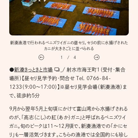
く
新湊漁港で行われるベニズワイガニの昼セリ。セリの前に水揚げされた
いよ
カニが大きさごとに並べられる
1
/
4
●
新湊きっときと市場
/ 射水市海王町１（受付・集合
場所）【昼セリ見学予約・問合せ Tel. 0766-84-
1233（9:00～17:00）】※昼セリ見学会場（新湊漁港）ま
で、徒歩約５分
9月から翌年5月上旬頃にかけて富山湾から水揚げされる
のが、「高志（こし）の紅（あか）ガニ」と呼ばれるベニズワイ
ガニ。旬のピークは11～12月頃で、新湊漁港での「かにセ
リ」も一層活気づきます。こちらの漁港では全国的にも珍し