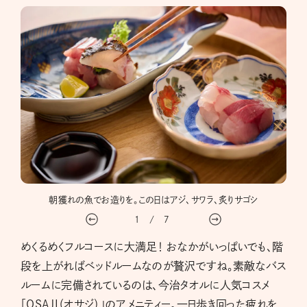
朝獲れの魚でお造りを。この日はアジ、サワラ、炙りサゴシ
1
/
7
めくるめくフルコースに大満足！ おなかがいっぱいでも、階
段を上がればベッドルームなのが贅沢ですね。素敵なバス
ルームに完備されているのは、今治タオルに人気コスメ
「OSAJI（オサジ）」のアメニティー。一日歩き回った疲れを