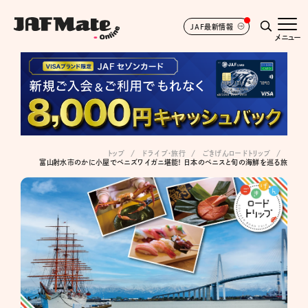
JAF最新情報
メニュー
トップ
ドライブ･旅行
ごきげんロードトリップ
富山射水市のかに小屋でベニズワイガニ堪能！ 日本のベニスと旬の海鮮を巡る旅