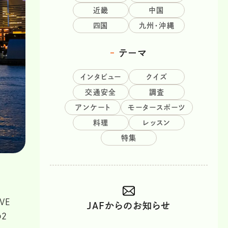
近畿
中国
四国
九州・沖縄
テーマ
インタビュー
クイズ
交通安全
調査
アンケート
モータースポーツ
料理
レッスン
特集
VE
JAFからのお知らせ
の2