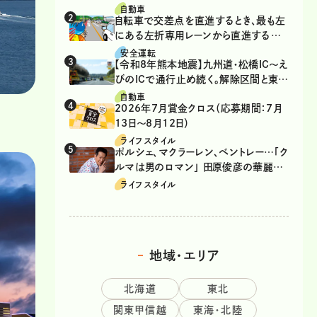
自動車
自転車で交差点を直進するとき、最も左
にある左折専用レーンから直進するの
は、違反？
安全運転
【令和8年熊本地震】九州道・松橋IC～え
びのICで通行止め続く。解除区間と東九
州道の迂回ルート
自動車
2026年7月賞金クロス（応募期間：7月
13日～8月12日）
ライフスタイル
ポルシェ、マクラーレン、ベントレー…「ク
ルマは男のロマン」 田原俊彦の華麗な
る愛車遍歴
ライフスタイル
地域・エリア
北海道
東北
関東甲信越
東海・北陸