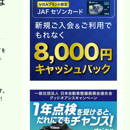
は
グを
ェ
す。
!