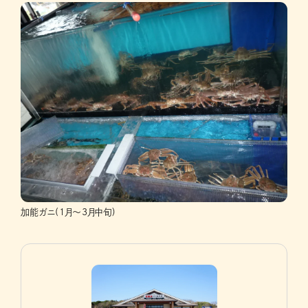
加能ガニ(1月～3月中旬)