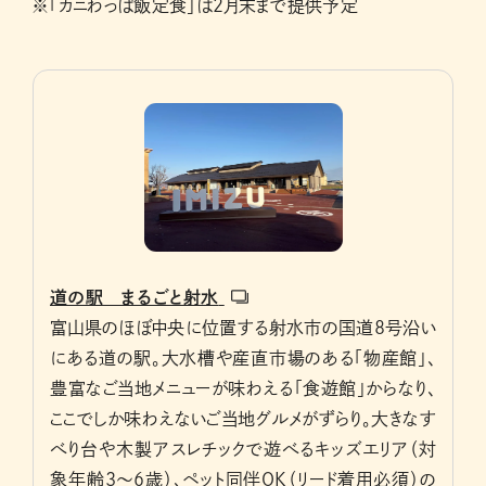
※「カニわっぱ飯定食」は2月末まで提供予定
道の駅 まるごと射水
富山県のほぼ中央に位置する射水市の国道8号沿い
にある道の駅。大水槽や産直市場のある「物産館」、
豊富なご当地メニューが味わえる「食遊館」からなり、
ここでしか味わえないご当地グルメがずらり。大きなす
べり台や木製アスレチックで遊べるキッズエリア（対
象年齢3～6歳）、ペット同伴OK（リード着用必須）の