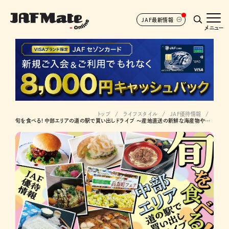
JAF最新情報
メニュー
トップ
ライフスタイル
JAF優待情報
旬を食べる! 中部エリアの道の駅で買い出しドライブ ～産地直送の新鮮な海産物やイチゴなど、今こそ味わいたいご当地グルメがいっぱい！