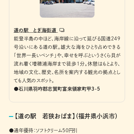
道の駅 とぎ海街道
能登半島の中ほど、海岸線に沿って延びる国道249
号沿いにある道の駅。雄大な海をひとり占めできる
「世界一長いベンチ」や、幸せを呼ぶというさくら貝が
流れ着く増穂浦海岸まで徒歩1分。休憩はもとより、
地域の文化、歴史、名所を案内する観光の拠点とし
ても人気のスポット。
●石川県羽咋郡志賀町富来領家町甲3-5
【道の駅 若狭おばま】（福井県小浜市）
●通年優待：ソフトクリーム50円引