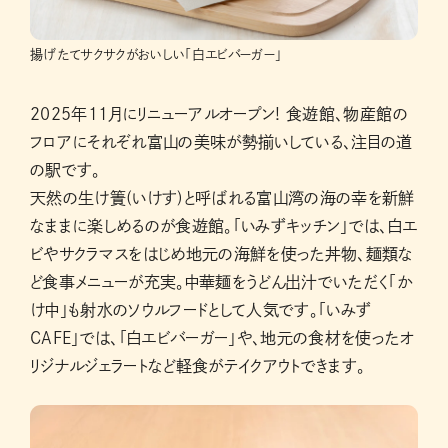
揚げたてサクサクがおいしい「白エビバーガー」
2025年11月にリニューアルオープン! 食遊館、物産館の
フロアにそれぞれ富山の美味が勢揃いしている、注目の道
の駅です。
天然の生け簀(いけす)と呼ばれる富山湾の海の幸を新鮮
なままに楽しめるのが食遊館。「いみずキッチン」では、白エ
ビやサクラマスをはじめ地元の海鮮を使った丼物、麺類な
ど食事メニューが充実。中華麺をうどん出汁でいただく「か
け中」も射水のソウルフードとして人気です。「いみず
CAFE」では、「白エビバーガー」や、地元の食材を使ったオ
リジナルジェラートなど軽食がテイクアウトできます。