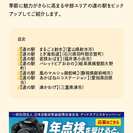
季節に魅力がさらに高まる中部エリアの道の駅をピック
アップしてご紹介します。
目次
【道の駅 まるごと射水】（富山県射水市）
【道の駅 とぎ海街道】（石川県羽咋郡志賀町）
【道の駅 若狭おばま】（福井県小浜市）
【道の駅 パレットピアおおの】（岐阜県揖斐郡大野
町）
【道の駅 風のマルシェ御前崎】（静岡県御前崎市）
【道の駅 あかばねロコステーション】（愛知県田原
市）
【道の駅 津かわげ】（三重県津市）