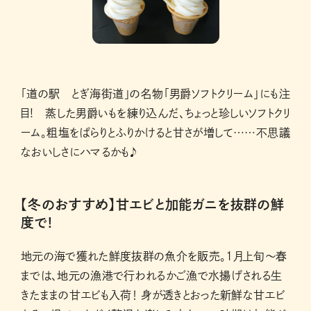
「道の駅 とぎ海街道」の名物「男爵ソフトクリーム」にも注
目! 蒸した男爵いもを練り込んだ、ちょっと珍しいソフトクリ
ーム。粗塩をぱらりとふりかけると甘さが増して……不思議
なおいしさにハマるかも♪
【冬のおすすめ】甘エビと加能ガニを抜群の鮮
度で!
地元の海で獲れた鮮度抜群の魚介を販売。1月上旬～春
までは、地元の漁港で行われるかご漁で水揚げされる生
きたままの甘エビも入荷！ 身が透きとおった新鮮な甘エビ