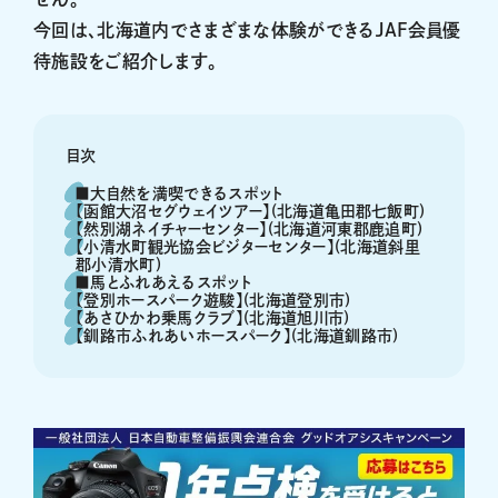
今回は、北海道内でさまざまな体験ができるJAF会員優
待施設をご紹介します。
目次
■大自然を満喫できるスポット
【函館大沼セグウェイツアー】(北海道亀田郡七飯町)
【然別湖ネイチャーセンター】(北海道河東郡鹿追町)
【小清水町観光協会ビジターセンター】(北海道斜里
郡小清水町)
■馬とふれあえるスポット
【登別ホースパーク遊駿】(北海道登別市)
【あさひかわ乗馬クラブ】(北海道旭川市)
【釧路市ふれあいホースパーク】(北海道釧路市)