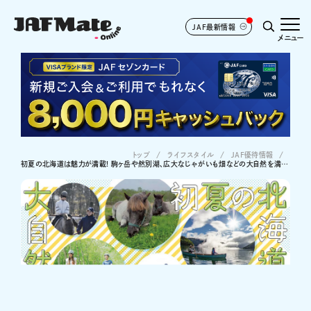
JAF最新情報
メニュー
トップ
ライフスタイル
JAF優待情報
初夏の北海道は魅力が満載! 駒ヶ岳や然別湖、広大なじゃがいも畑などの大自然を満喫＆馬とのふれあいに感動