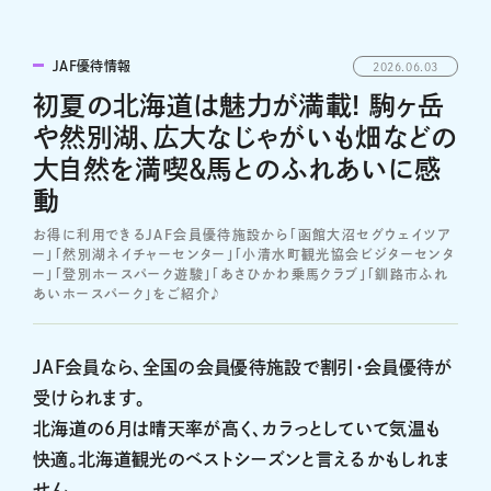
JAF優待情報
2026.06.03
初夏の北海道は魅力が満載! 駒ヶ岳
や然別湖、広大なじゃがいも畑などの
大自然を満喫＆馬とのふれあいに感
動
お得に利用できるJAF会員優待施設から「函館大沼セグウェイツア
ー」「然別湖ネイチャーセンター」「小清水町観光協会ビジターセンタ
ー」「登別ホースパーク遊駿」「あさひかわ乗馬クラブ」「釧路市ふれ
あいホースパーク」をご紹介♪
JAF会員なら、全国の会員優待施設で割引・会員優待が
受けられます。
北海道の6月は晴天率が高く、カラっとしていて気温も
快適。北海道観光のベストシーズンと言えるかもしれま
せん。