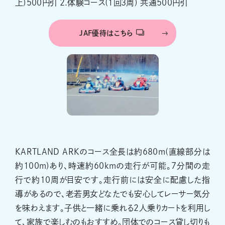
上)500円引 2.体験コース(１回３周) 共通500円引
JAF優待はこちら
KARTLAND ARKのコース全長は約680m(直線部分は
約100m)あり、時速約60kmの走行が可能。7分間の走
行で約10周が目安です。走行前には安全に配慮した指
導があるので、老若男女どなたでも安心してレーサー気分
を味わえます。子供と一緒に乗れる2人乗りカートを利用し
て、家族で楽しむのもおすすめ。団体でのコース貸し切りも