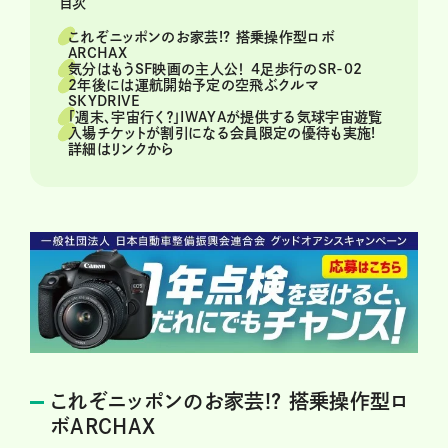
目次
これぞニッポンのお家芸!? 搭乗操作型ロボ
ARCHAX
気分はもうSF映画の主人公！ 4足歩行のSR-02
2年後には運航開始予定の空飛ぶクルマ
SKYDRIVE
「週末、宇宙行く？」IWAYAが提供する気球宇宙遊覧
入場チケットが割引になる会員限定の優待も実施!
詳細はリンクから
これぞニッポンのお家芸!? 搭乗操作型ロ
ボARCHAX