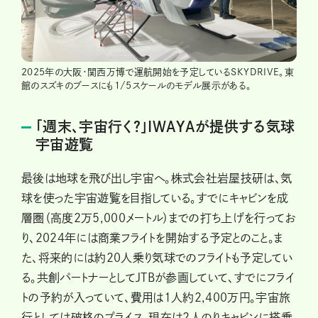
2025年の大阪・関西万博で運航開始を予定しているSKYDRIVE。東
館のスズキのブースにも1/5スケールのモデル展示がある。
「週末、宇宙行く？」IWAYAが提供する気球
宇宙遊覧
最後は地球を飛び出し宇宙へ。株式会社岩屋技研は、気
球を使った宇宙遊覧を目指している。すでにキャビンを成
層圏（高度2万5,000メートル）までの打ち上げを行ってお
り、2024年には商業フライトを開始する予定とのこと。ま
た、将来的には約20人乗り気球でのフライトも予定してい
る。共創パートナーとしてJTBが参画していて、すでにフライ
トの予約が入っていて、費用は1人約2,400万円。宇宙旅
行としては破格のプライス。現在は2人のりキャビンに搭乗