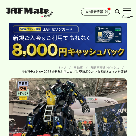
JAF最新情報
メニュー
トップ
自動車
自動車交通トピックス
モビリティショー2023で発見！ 巨大ロボに空飛ぶクルマなど夢とロマンが満載