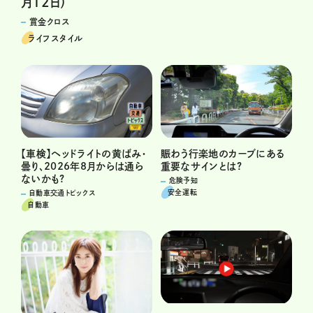
月12日）
賞金クロス
ライフスタイル
賑わう行楽地のカーブにある
【車検】ヘッドライトの黄ばみ・
重要なサインとは?
曇り、2026年8月からは通ら
ないかも?
危険予知
安全運転
自動車交通トピックス
自動車