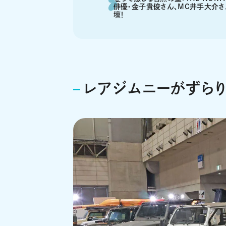
俳優・金子貴俊さん、MC井手大介さん
壇！
レアジムニーがずらり！「