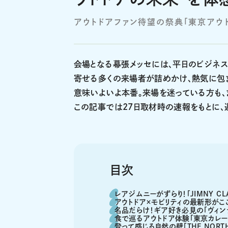
アウトドアファン待望の祭典「東京アウトド
会場となる幕張メッセには、平日のビジネス
寄せる多くの来場者が詰めかけ、熱気に包まれ
意味いよいよ本番。来場を迷っている方も、
この記事では27日取材時の速報をもとに、
目次
レアジムニーがずらり！「JIMNY CL
アウトドア×モビリティの最新形がこ
名品だらけ！ギア好き必見の「ヴィン
食で巡るアウトドア体験「東京カレー
登って感じる自然の壁「THE NORTH