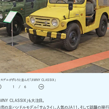
デルがずらりと並んだ「JIMNY CLASSIX」
1
/
6
Y CLASSIX」も大注目。
発売の左ハンドルモデル「サムライ」、人気のJA11、そして話題の現