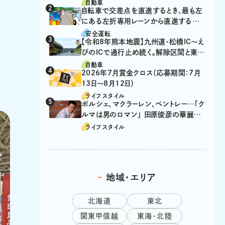
自動車
自転車で交差点を直進するとき、最も左
にある左折専用レーンから直進するの
は、違反？
安全運転
【令和8年熊本地震】九州道・松橋IC～え
びのICで通行止め続く。解除区間と東九
州道の迂回ルート
自動車
2026年7月賞金クロス（応募期間：7月
13日～8月12日）
ライフスタイル
ポルシェ、マクラーレン、ベントレー…「ク
ルマは男のロマン」 田原俊彦の華麗な
る愛車遍歴
ライフスタイル
地域・エリア
北海道
東北
関東甲信越
東海・北陸