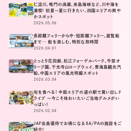
仁淀川、鳴門の渦潮、来島海峡など、川や海を
満喫! 初夏～夏に行きたい、四国エリアの爽や
かスポット
2026.05.06
長距離フェリーから中・短距離フェリー、遊覧船
まで… 船を楽しむ、特別な旅時間
2026.04.01
とっとり花回廊、松江フォーゲルパーク、牛窓オ
リーブ園、千光寺山ロープウェイ、青海島観光汽
船、中国エリアの風光明媚スポット
2026.03.04
旬を食べる! 中部エリアの道の駅で買い出しド
ライブ ～今こそ味わいたいご当地グルメがい
っぱい！
2026.02.04
JAF会員優待でお得になるSA/PAの施設をご
紹介!