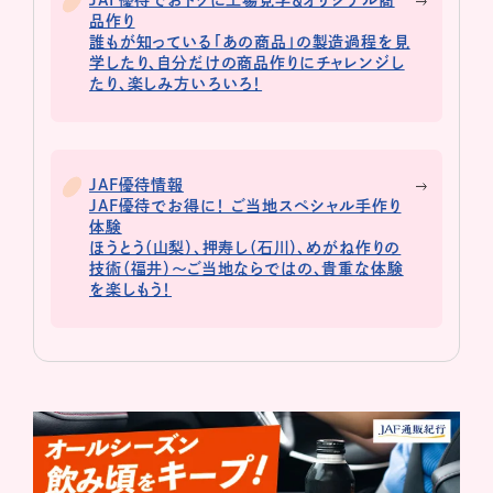
JAF優待でおトクに工場見学＆オリジナル商
品作り
誰もが知っている「あの商品」の製造過程を見
学したり、自分だけの商品作りにチャレンジし
たり、楽しみ方いろいろ！
JAF優待情報
JAF優待でお得に！ ご当地スペシャル手作り
体験
ほうとう（山梨）、押寿し（石川）、めがね作りの
技術（福井）〜ご当地ならではの、貴重な体験
を楽しもう！