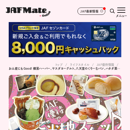
JAF最新情報
メニュー
トップ
ライフスタイル
JAF優待情報
お土産にもGood! 横濱ハーバー、ヤスダヨーグルト、八天堂のくりーむパン、ハタダ栗タルト