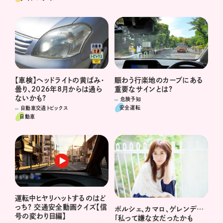
賑わう行楽地のカーブにある
【車検】ヘッドライトの黄ばみ・
重要なサインとは?
曇り、2026年8月からは通ら
ないかも?
危険予知
安全運転
自動車交通トピックス
自動車
運転中ヒヤリハットするのはど
っち? 交通安全動画クイズ【信
ポルシェ、カマロ、ゲレンデ…
号の変わり目編】
「私って嫌な女だったかも