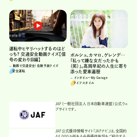
運転中ヒヤリハットするのはど
っち? 交通安全動画クイズ【信
ポルシェ、カマロ、ゲレンデ…
号の変わり目編】
「私って嫌な女だったかも
（笑）」。高岡早紀の人生に寄り
動画で交通安全! 危険予測クイズ
安全運転
添った愛車遍歴
インタビューMy Garage
ライフスタイル
JAF（一般社団法人 日本自動車連盟）公式ウェ
ブサイトです。
JAF公式優待情報サイト「JAFナビ」は、全国約
44,000か所ある会員優待施設をご紹介する