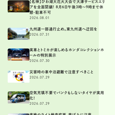
【名神】びわ湖大花火大会で大津サービスエリ
アを全面閉鎖! 8月6日午後3時～9時まで休
憩・駐車不可
2026.08.01
九州道一部通行止め。東九州道へ迂回を
2026.07.31
実車とトミカが楽しめるホンダコレクションホ
ールの特別展示
2026.07.30
災害時の車中泊避難で注意すべきこと
2026.07.29
空気充填不要でパンクもしないタイヤが実用
化！
2026.07.29
車検のライト検査変更。黄ばみに注意