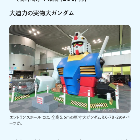
大迫力の実物大ガンダム
エントランスホールには、全高5.6ｍの原寸大ガンダムRX-78-2のAパ
ーツが。