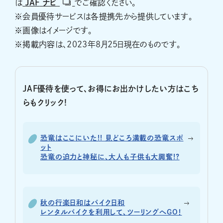
は
JAF
ナビ
でご確認ください。
※会員優待サービスは各提携先から提供しています。
※画像はイメージです。
※掲載内容は、2023年8月25日現在のものです。
JAF優待を使って、お得にお出かけしたい方はこち
らもクリック!
恐竜はここにいた!! 見どころ満載の恐竜スポ
ット
恐竜の迫力と神秘に、大人も子供も大興奮!?
秋の行楽日和はバイク日和
レンタルバイクを利用して、ツーリングへGO！