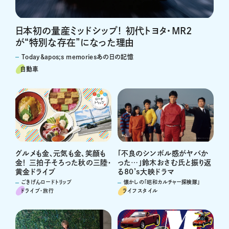
日本初の量産ミッドシップ！ 初代トヨタ・MR2
が“特別な存在”になった理由
Today&apos;s memoriesあの日の記憶
自動車
グルメも金、元気も金、笑顔も
「不良のシンボル感がヤバか
金！ 三拍子そろった秋の三陸・
った…」鈴木おさむ氏と振り返
黄金ドライブ
る80’s大映ドラマ
ごきげんロードトリップ
懐かしの「昭和カルチャー探検隊」
ドライブ･旅行
ライフスタイル