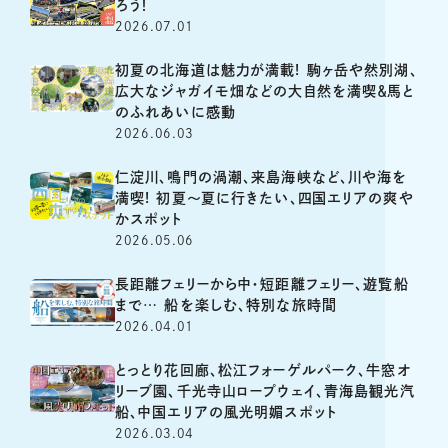
ろう！
2026.07.01
初夏の北海道は魅力が満載! 駒ヶ岳や然別湖、
広大なジャガイモ畑などの大自然を満喫＆馬と
のふれあいに感動
2026.06.03
仁淀川、鳴門の渦潮、来島海峡など、川や海を
満喫! 初夏～夏に行きたい、四国エリアの爽や
かスポット
2026.05.06
長距離フェリーから中・短距離フェリー、遊覧船
まで… 船を楽しむ、特別な旅時間
2026.04.01
とっとり花回廊、松江フォーゲルパーク、牛窓オ
リーブ園、千光寺山ロープウェイ、青海島観光汽
船、中国エリアの風光明媚スポット
2026.03.04