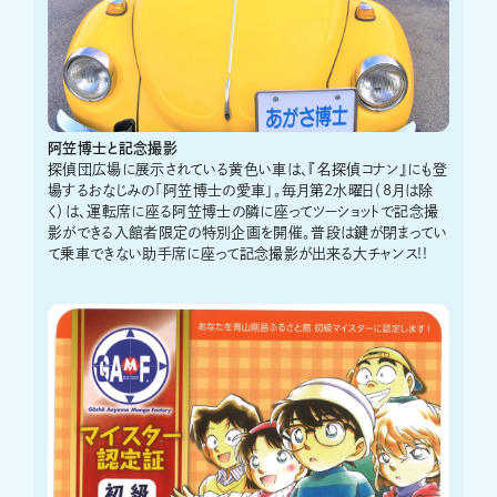
阿笠博士と記念撮影
探偵団広場に展示されている黄色い車は、『名探偵コナン』にも登
場するおなじみの「阿笠博士の愛車」。毎月第2水曜日（8月は除
く）は、運転席に座る阿笠博士の隣に座ってツーショットで記念撮
影ができる入館者限定の特別企画を開催。普段は鍵が閉まってい
て乗車できない助手席に座って記念撮影が出来る大チャンス!!