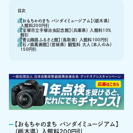
目次
【おもちゃのまち バンダイミュージアム】（栃木県）
入館料200円引
【宝塚市立手塚治虫記念館】（兵庫県） 入館料10％
割引
【青山剛昌ふるさと館】（鳥取県） 入館料100円引
【石ノ森萬画館】（宮城県） 観覧料 大人（本人のみ）
150円引
【おもちゃのまち バンダイミュージアム】
（栃木県） 入館料200円引