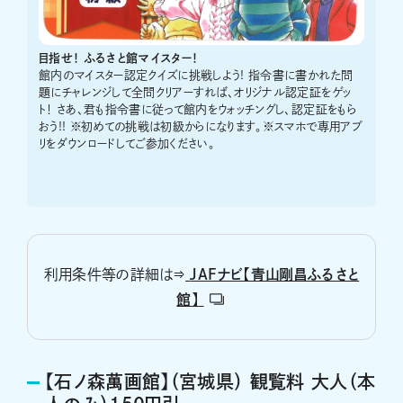
目指せ！ ふるさと館マイスター！
館内のマイスター認定クイズに挑戦しよう! 指令書に書かれた問
題にチャレンジして全問クリアーすれば、オリジナル認定証をゲッ
ト！ さあ、君も指令書に従って館内をウォッチングし、認定証をもら
おう!! ※初めての挑戦は初級からになります。※スマホで専用アプ
リをダウンロードしてご参加ください。
利用条件等の詳細は⇒
JAFナビ【青山剛昌ふるさと
館】
【石ノ森萬画館】（宮城県） 観覧料 大人（本