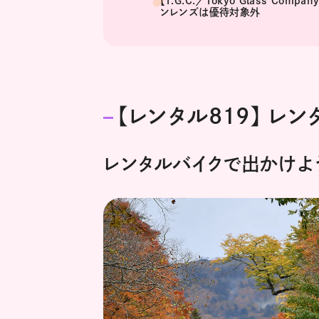
【T.G.C.／Tokyo Glass Com
ンレンズは優待対象外
【レンタル819】 レ
レンタルバイクで出かけよう