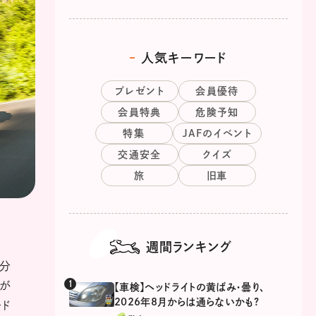
人気キーワード
プレゼント
会員優待
会員特典
危険予知
特集
JAFのイベント
交通安全
クイズ
旅
旧車
週間ランキング
自分
なが
【車検】ヘッドライトの黄ばみ・曇り、
2026年8月からは通らないかも?
ード