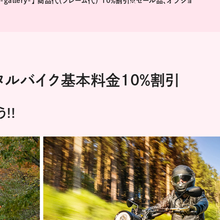
pany-gallery-】 商品代（フレーム代） 10％割引※セール品、オプショ
ンタルバイク基本料金10％割引
!!