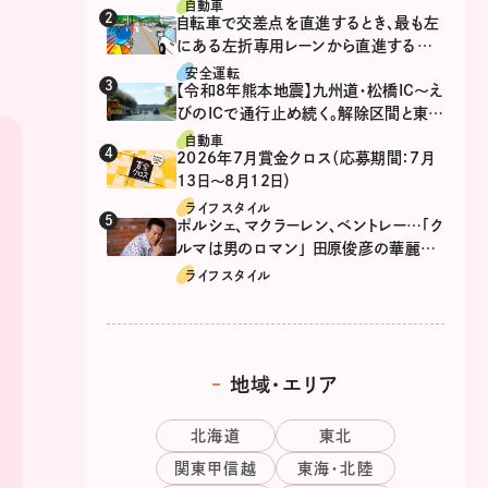
自動車
自転車で交差点を直進するとき、最も左
にある左折専用レーンから直進するの
は、違反？
安全運転
【令和8年熊本地震】九州道・松橋IC～え
びのICで通行止め続く。解除区間と東九
州道の迂回ルート
自動車
2026年7月賞金クロス（応募期間：7月
13日～8月12日）
ライフスタイル
ポルシェ、マクラーレン、ベントレー…「ク
ルマは男のロマン」 田原俊彦の華麗な
る愛車遍歴
ライフスタイル
地域・エリア
北海道
東北
関東甲信越
東海・北陸