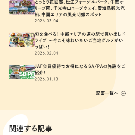
とっとり花回廊、松江フォーゲルパーク、牛窓オ
リーブ園、千光寺山ロープウェイ、青海島観光汽
船、中国エリアの風光明媚スポット
2026.03.04
旬を食べる! 中部エリアの道の駅で買い出しド
ライブ ～今こそ味わいたいご当地グルメがい
っぱい！
2026.02.04
JAF会員優待でお得になるSA/PAの施設をご
紹介!
2026.01.13
記事一覧へ
関連する記事