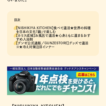
目次
【NISHIKIYA KITCHEN】食べて温活★世界の料理
を日本の文化「鍋」で楽しむ
【カリス成城】お風呂で温活★心身ともに温まるおす
すめ入浴剤
【グンゼ公式通販／GUNZESTORE】グッズで温活
※★冷え対策注目インナー