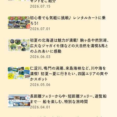
ゼントをご紹介
2026.07.15
初心者でも気軽に挑戦♪ レンタルカートに乗
ろう！
2026.07.01
初夏の北海道は魅力が満載! 駒ヶ岳や然別湖、
広大なジャガイモ畑などの大自然を満喫＆馬と
のふれあいに感動
2026.06.03
仁淀川、鳴門の渦潮、来島海峡など、川や海を
満喫! 初夏～夏に行きたい、四国エリアの爽や
かスポット
2026.05.06
長距離フェリーから中・短距離フェリー、遊覧船
まで… 船を楽しむ、特別な旅時間
2026.04.01