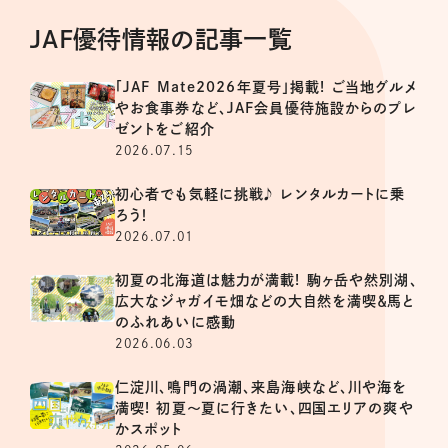
JAF優待情報の記事一覧
「JAF Mate2026年夏号」掲載! ご当地グルメ
やお食事券など、JAF会員優待施設からのプレ
ゼントをご紹介
2026.07.15
初心者でも気軽に挑戦♪ レンタルカートに乗
ろう！
2026.07.01
初夏の北海道は魅力が満載! 駒ヶ岳や然別湖、
広大なジャガイモ畑などの大自然を満喫＆馬と
のふれあいに感動
2026.06.03
仁淀川、鳴門の渦潮、来島海峡など、川や海を
満喫! 初夏～夏に行きたい、四国エリアの爽や
かスポット