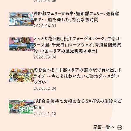
2026.05.06
長距離フェリーから中・短距離フェリー、遊覧船
まで… 船を楽しむ、特別な旅時間
2026.04.01
とっとり花回廊、松江フォーゲルパーク、牛窓オ
リーブ園、千光寺山ロープウェイ、青海島観光汽
船、中国エリアの風光明媚スポット
2026.03.04
旬を食べる! 中部エリアの道の駅で買い出しド
ライブ ～今こそ味わいたいご当地グルメがい
っぱい！
2026.02.04
JAF会員優待でお得になるSA/PAの施設をご
紹介!
2026.01.13
記事一覧へ