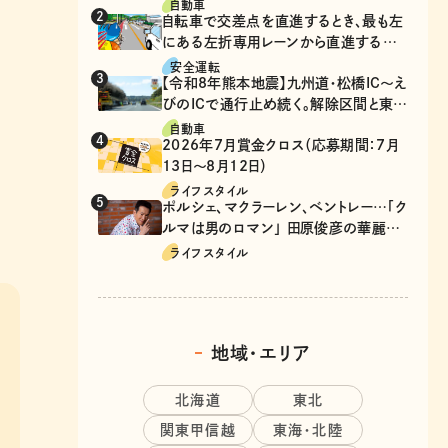
自動車
自転車で交差点を直進するとき、最も左
にある左折専用レーンから直進するの
は、違反？
安全運転
【令和8年熊本地震】九州道・松橋IC～え
びのICで通行止め続く。解除区間と東九
州道の迂回ルート
自動車
2026年7月賞金クロス（応募期間：7月
13日～8月12日）
ライフスタイル
ポルシェ、マクラーレン、ベントレー…「ク
ルマは男のロマン」 田原俊彦の華麗な
る愛車遍歴
ライフスタイル
地域・エリア
北海道
東北
関東甲信越
東海・北陸