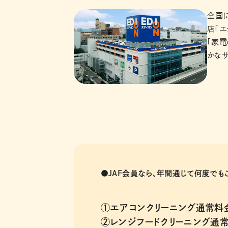
全国に
店「エ
「家電
かなサ
●JAF会員なら、年間通じて何度で
①
エアコンクリーニング通常料金
②
レンジフードクリーニング通常