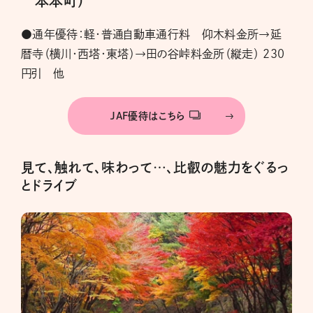
本本町）
●通年優待：軽・普通自動車通行料 仰木料金所→延
暦寺（横川・西塔・東塔）→田の谷峠料金所（縦走） 230
円引 他
JAF優待はこちら
見て、触れて、味わって…、比叡の魅力をぐるっ
とドライブ