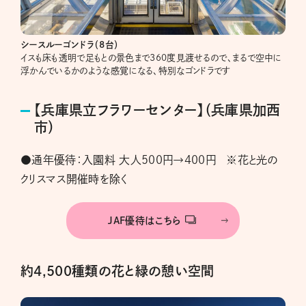
シースルーゴンドラ（8台）
イスも床も透明で足もとの景色まで360度見渡せるので、まるで空中に
浮かんでいるかのような感覚になる、特別なゴンドラです
【兵庫県立フラワーセンター】（兵庫県加西
市）
●通年優待：入園料 大人500円→400円 ※花と光の
クリスマス開催時を除く
JAF優待はこちら
約4,500種類の花と緑の憩い空間