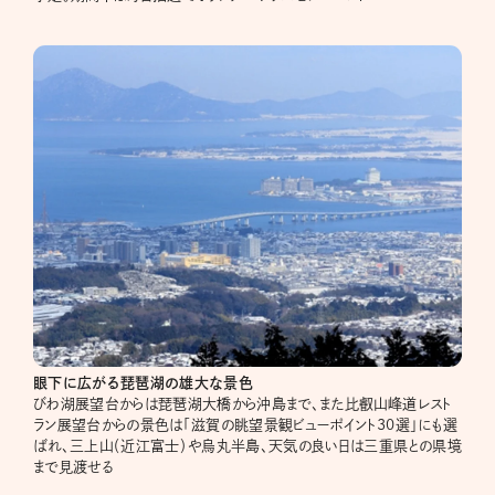
眼下に広がる琵琶湖の雄大な景色
びわ湖展望台からは琵琶湖大橋から沖島まで、また比叡山峰道レスト
ラン展望台からの景色は「滋賀の眺望景観ビューポイント30選」にも選
ばれ、三上山（近江富士）や烏丸半島、天気の良い日は三重県との県境
まで見渡せる