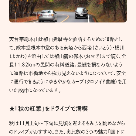
天台宗総本山比叡山延暦寺を参詣するための道路とし
て、総本堂根本中堂のある東塔から西塔（さいとう）・横川
（よかわ）を経由して比叡山麓の仰木（おおぎ）まで続く、全
長11.82kmの民間の有料道路。景観を損なわないよう
に道路は市街地から極力見えないようになっていて、安全
に通行できるようにゆるやかなカーブ（クロソイド曲線）を用
いた設計になっています。
★「秋の紅葉」をドライブで満喫
秋は11月上旬〜下旬に見頃を迎えるもみじを眺めながら
のドライブがおすすめ。また、奥比叡の3つの魅力「眼下に