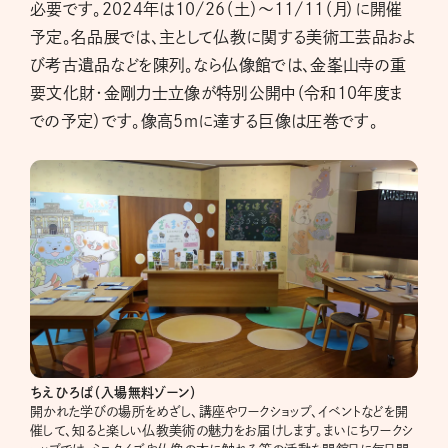
必要です。2024年は10/26（土）～11/11（月）に開催
予定。名品展では、主として仏教に関する美術工芸品およ
び考古遺品などを陳列。なら仏像館では、金峯山寺の重
要文化財・金剛力士立像が特別公開中（令和10年度ま
での予定）です。像高5ｍに達する巨像は圧巻です。
ちえひろば（入場無料ゾーン）
開かれた学びの場所をめざし、講座やワークショップ、イベントなどを開
催して、知ると楽しい仏教美術の魅力をお届けします。まいにちワークシ