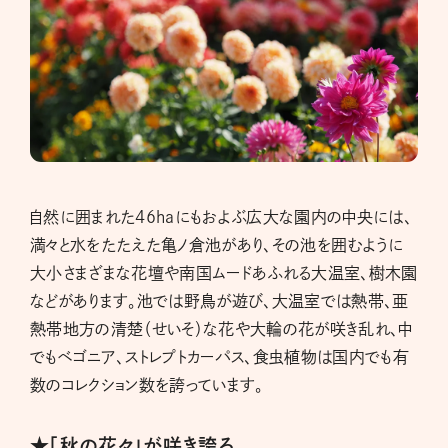
自然に囲まれた46haにもおよぶ広大な園内の中央には、
満々と水をたたえた亀ノ倉池があり、その池を囲むように
大小さまざまな花壇や南国ムードあふれる大温室、樹木園
などがあります。池では野鳥が遊び、大温室では熱帯、亜
熱帯地方の清楚（せいそ）な花や大輪の花が咲き乱れ、中
でもベゴニア、ストレプトカーパス、食虫植物は国内でも有
数のコレクション数を誇っています。
★「秋の花々」が咲き誇る