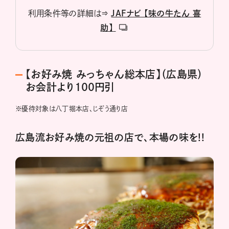
利用条件等の詳細は⇒
JAFナビ 【味の牛たん 喜
助】
【お好み焼 みっちゃん総本店】（広島県）
お会計より100円引
※
優待対象は八丁堀本店、じぞう通り店
広島流お好み焼の元祖の店で、本場の味を!!