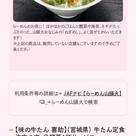
らーめんのお供に！ ほかほかのごはんに鰹節や海苔、ネギがたっ
ぷりのった、山頭火おなじみの「ねぎめし」。よく混ぜてからいただき
ます！
※上記の商品は、販売していない店舗もございますので予めご了
承ください
利用条件等の詳細は⇒
JAFナビ 【らーめん山頭火】
⇒らーめん山頭火で検索
【味の牛たん 喜助】（宮城県） 牛たん定食