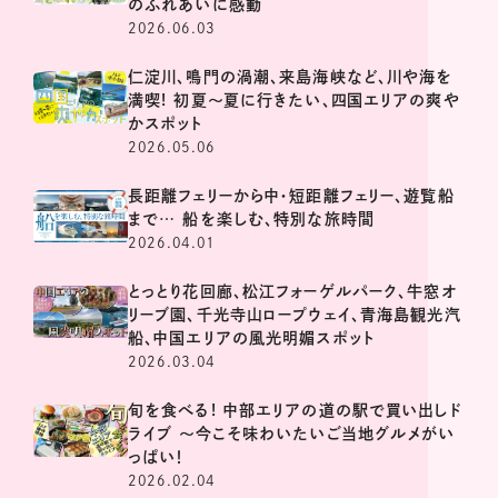
のふれあいに感動
2026.06.03
仁淀川、鳴門の渦潮、来島海峡など、川や海を
満喫! 初夏～夏に行きたい、四国エリアの爽や
かスポット
2026.05.06
長距離フェリーから中・短距離フェリー、遊覧船
まで… 船を楽しむ、特別な旅時間
2026.04.01
とっとり花回廊、松江フォーゲルパーク、牛窓オ
リーブ園、千光寺山ロープウェイ、青海島観光汽
船、中国エリアの風光明媚スポット
2026.03.04
旬を食べる! 中部エリアの道の駅で買い出しド
ライブ ～今こそ味わいたいご当地グルメがい
っぱい！
2026.02.04