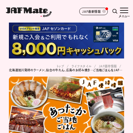
JAF最新情報
メニュー
トップ
ライフスタイル
JAF優待情報
北海道旭川発祥のラーメン、仙台の牛たん、広島のお好み焼き…ご当地ごはんをJAF優待でお得に！