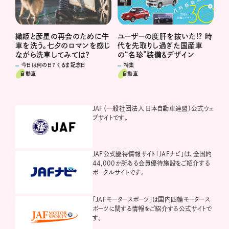
ユーザーの度肝を抜いた!? 時
織姫と彦星の再会のために牛
代を先取りし過ぎた国産車
車を洗う。七夕のロマンを感じ
の“名珍”装備＆デザイン
ながら洗車してみては？
特集
今日は何の日？ くるま記念日
自動車
自動車
JAF（一般社団法人 日本自動車連盟）公式ウェ
ブサイトです。
JAF公式優待情報サイト「JAFナビ」は、全国約
44,000か所ある会員優待施設をご紹介する
ポータルサイトです。
「JAFモータースポーツ」は国内四輪モータース
ポーツに関する情報をご紹介する公式サイトで
す。