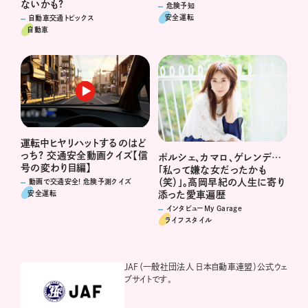
ないかも?
危険予知
安全運転
自動車交通トピックス
自動車
運転中ヒヤリハットするのはど
っち? 交通安全動画クイズ【信
ポルシェ、カマロ、ゲレンデ…
号の変わり目編】
「私って嫌な女だったかも
（笑）」。高岡早紀の人生に寄り
動画で交通安全! 危険予測クイズ
安全運転
添った愛車遍歴
インタビューMy Garage
ライフスタイル
JAF（一般社団法人 日本自動車連盟）公式ウェ
ブサイトです。