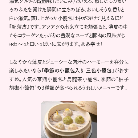
湯気グルメの醍醐味（だいごみ）といえる、蒸したてのせい
ろのふたを開けた瞬間に立ちのぼる、おいしそうな香りと
白い湯気。蒸し上がった小籠包は中が透けて見えるほど
『超薄皮』です。アツアツの出来立てを頬張ると、薄皮の中
からコラーゲンたっぷりの豊潤なスープと豚肉の風味がじ
ゅわ～っと口いっぱいに広がります。ああ幸せ！
しなやかな薄皮とジューシーな肉汁のハーモニーを存分に
楽しみたいなら
「季節の小籠包入り
三色小籠包」
がおす
すめ。人気の京鼎小籠包と烏龍茶小籠包、季節の“柚子
胡椒小籠包”の3種類が食べられるうれしいメニューです。