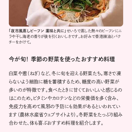
「夜市風蒸しビーフン
薬味と共に」
せいろで蒸した熱々のビーフンにニ
ラや干し海老の香りが後を引くおいしさです。お好みで香港辣油とパク
チーをかけて。
今が旬！ 季節の野菜を使ったおすすめ料理
白菜や葱（ねぎ）など、冬に旬を迎える野菜たち。寒さで凍
らないよう細胞に糖を蓄積するため、糖度の高い野菜が
多いのが特徴です。食べたときに甘くておいしいと感じるの
はこのため。ビタミンやカロテンなどの栄養価を多く含み、
免疫力を高めて風邪の予防にも効果があるといわれてい
ます（農林水産省ウェブサイトより）。冬野菜をたっぷり組み
合わせた、体も喜ぶおすすめ料理を紹介します。