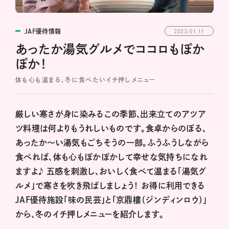
JAF優待情報
2023.01.11
あったか湯気グルメでココロもぽか
ぽか！
体も心も温まる、冬に食べたいイチ押しメニュー
厳しい寒さが身に染みるこの季節、出来立てのアツア
ツ料理は何よりもうれしいものです。食卓からのぼる、
あったか～い湯気もごちそうの一部。ふうふうしながら
食べれば、体も心もぽかぽかして幸せな気持ちになれ
ますよ♪ 五感を刺激し、おいしく食べて温まる「湯気グ
ルメ」で寒さを吹き飛ばしましょう！ お得に利用できる
JAF優待施設
「味の民芸」
と
「京鼎樓（ジンディンロウ）」
から、冬のイチ押しメニューを紹介します。