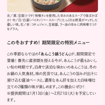
左／黒：豆鼓（トウチ）味噌タレを使用した辛みのあるスープで体ぽかぽ
か！ 中／白：白湯（パイタン）ベーススープにたっぷりお野菜がマッチした
優しい味。右／赤：コチュジャン、豆板醤、ラー油の辛みに肉味噌でコク
をプラス。
この冬おすすめ！ 期間限定の特別メニュー
この季節ならではの
「あんこう鍋うどん」
が、期間限定で
登場！ 春先に産卵期を控える今が、あんこうが最もおいし
い旬の時期です。白身で淡泊な味わいのあんこうは、冬の
お鍋の人気食材。味の民芸では、あんこうの旨みが出汁に
溶け込む醤油ベースと、濃厚なあん肝を加えた白味噌仕
立ての2種類の味が楽しめます。この機会にぜひ！
※提供期間は1月13日（金）～2月21日（火）を予定してい
ます。