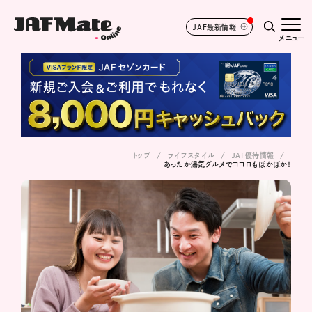
JAF最新情報
メニュー
トップ
ライフスタイル
JAF優待情報
あったか湯気グルメでココロもぽかぽか！