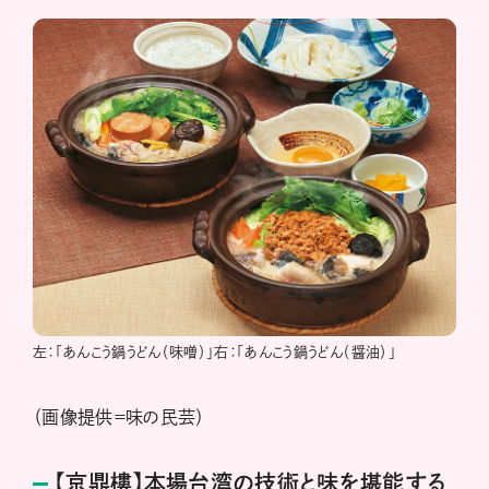
左：「あんこう鍋うどん（味噌）」右：「あんこう鍋うどん（醤油）」
（画像提供＝味の民芸）
【京鼎樓】本場台湾の技術と味を堪能する