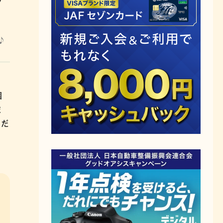
♪
個
ま
くだ