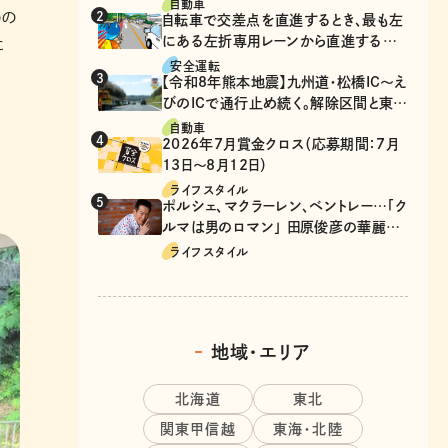
自動車
めの
自転車で交差点を直進するとき、最も左
にある左折専用レーンから直進するの
に
は、違反？
安全運転
【令和8年熊本地震】九州道・松橋IC～え
びのICで通行止め続く。解除区間と東九
州道の迂回ルート
自動車
2026年7月賞金クロス（応募期間：7月
13日～8月12日）
ライフスタイル
ポルシェ、マクラーレン、ベントレー…「ク
ルマは男のロマン」 田原俊彦の華麗な
る愛車遍歴
ライフスタイル
地域・エリア
北海道
東北
関東甲信越
東海・北陸