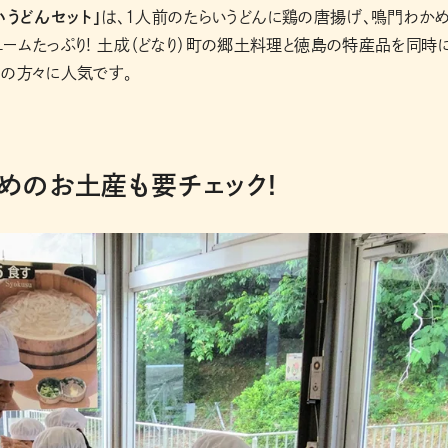
いうどんセット」
は、1人前のたらいうどんに鶏の唐揚げ、鳴門わか
ームたっぷり! 土成（どなり）町の郷土料理と徳島の特産品を同時
くの方々に人気です。
めのお土産も要チェック!