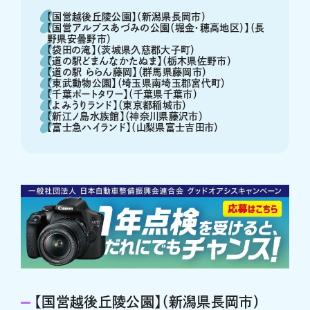
【国営越後丘陵公園】（新潟県長岡市）
【国営アルプスあづみの公園（堀金・穂高地区）】（長
野県安曇野市）
【袋田の滝】（茨城県久慈郡大子町）
【道の駅どまんなかたぬま】（栃木県佐野市）
【道の駅 ららん藤岡】（群馬県藤岡市）
【東武動物公園】（埼玉県南埼玉郡宮代町）
【千葉ポートタワー】（千葉県千葉市）
【よみうりランド】（東京都稲城市）
【新江ノ島水族館】（神奈川県藤沢市）
【富士急ハイランド】（山梨県富士吉田市）
【国営越後丘陵公園】（新潟県長岡市）