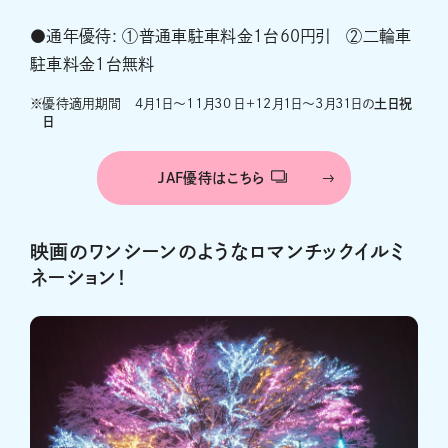
●通年優待: ①普通車駐車料金１台60円引 ②二輪車
駐車料金１台無料
※
優待適用期間 4月1日〜11月30 日＋12月1日～3月31日の
土日祝
日
JAF優待はこちら
映画のワンシーンのようなロマンチックイルミ
ネーション！