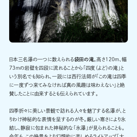
日本三名瀑の一つに数えられる
袋田の滝
。高さ120ｍ、幅
73ｍの岩壁を四段に流れることから「四度（よど）の滝」と
いう別名でも知られ、一説には西行法師が「この滝は四季
に一度ずつ来てみなければ真の風趣は味わえない」と絶
賛したことに由来するとも伝えられています。
四季折々に美しい景観で訪れる人々を魅了する名瀑が、と
りわけ神秘的な表情を呈するのが冬。厳しい寒さにより氷
結し、静寂に包まれた神秘的な「氷瀑」が見られることも。
今年も、この絶景をより幻想的に楽しめるライトアップ「大