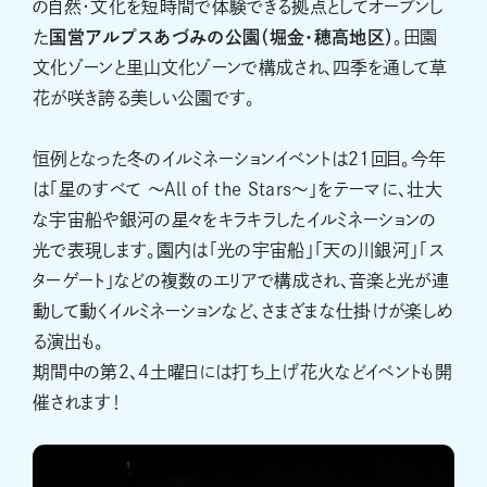
の自然・文化を短時間で体験できる拠点としてオープンし
た
国営アルプスあづみの公園（堀金・穂高地区）
。田園
文化ゾーンと里山文化ゾーンで構成され、四季を通して草
花が咲き誇る美しい公園です。
恒例となった冬のイルミネーションイベントは21回目。今年
は「星のすべて ～All of the Stars～」をテーマに、壮大
な宇宙船や銀河の星々をキラキラしたイルミネーションの
光で表現します。園内は「光の宇宙船」「天の川銀河」「ス
ターゲート」などの複数のエリアで構成され、音楽と光が連
動して動くイルミネーションなど、さまざまな仕掛けが楽しめ
る演出も。
期間中の第２、4土曜日には打ち上げ花火などイベントも開
催されます！