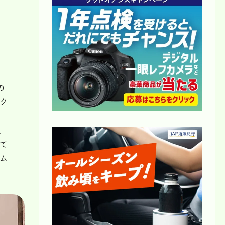
の
ク
、
して
イム