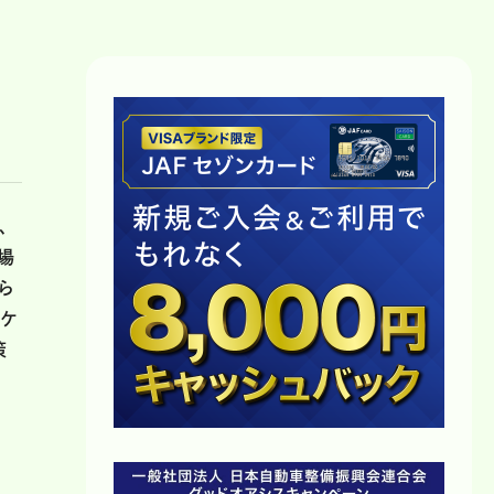
、
場
ら
オケ
策