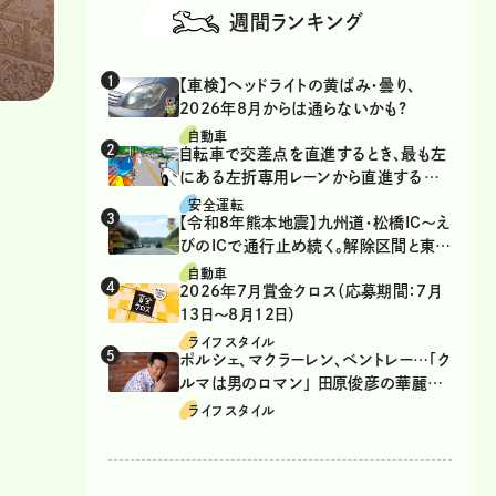
週間ランキング
【車検】ヘッドライトの黄ばみ・曇り、
2026年8月からは通らないかも?
自動車
自転車で交差点を直進するとき、最も左
にある左折専用レーンから直進するの
は、違反？
安全運転
【令和8年熊本地震】九州道・松橋IC～え
びのICで通行止め続く。解除区間と東九
州道の迂回ルート
自動車
2026年7月賞金クロス（応募期間：7月
13日～8月12日）
ライフスタイル
ポルシェ、マクラーレン、ベントレー…「ク
ルマは男のロマン」 田原俊彦の華麗な
る愛車遍歴
ライフスタイル