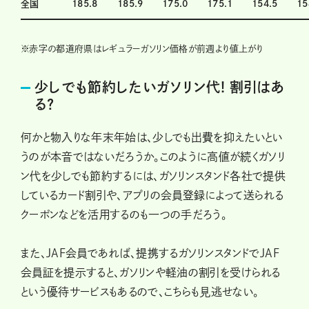
全国
185.8
185.9
175.0
175.1
154.5
15
※
赤字の都道府県はレギュラーガソリン価格が前週より値上がり
少しでも節約したいガソリン代! 割引はあ
る?
何かと物入りな年末年始は、少しでも出費を抑えたいとい
うのが本音ではないだろうか。このように高値が続くガソリ
ン代を少しでも節約するには、ガソリンスタンド各社で提供
しているカード割引や、アプリの会員登録によって送られる
クーポンなどを活用するのも一つの手だろう。
また、JAF会員であれば、提携するガソリンスタンドでJAF
会員証を提示すると、ガソリンや軽油の割引を受けられる
という優待サービスもあるので、こちらも見逃せない。