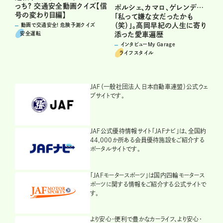
っち? 交通安全動画クイズ【信
ポルシェ、カマロ、ゲレンデ…
号の変わり目編】
「私って嫌な女だったかも
（笑）」。高岡早紀の人生に寄り
動画で交通安全! 危険予測クイズ
安全運転
添った愛車遍歴
インタビューMy Garage
ライフスタイル
JAF（一般社団法人 日本自動車連盟）公式ウェ
ブサイトです。
JAF公式優待情報サイト「JAFナビ」は、全国約
44,000か所ある会員優待施設をご紹介する
ポータルサイトです。
「JAFモータースポーツ」は国内四輪モータース
ポーツに関する情報をご紹介する公式サイトで
す。
より安心・便利で豊かなカーライフ、より安心・