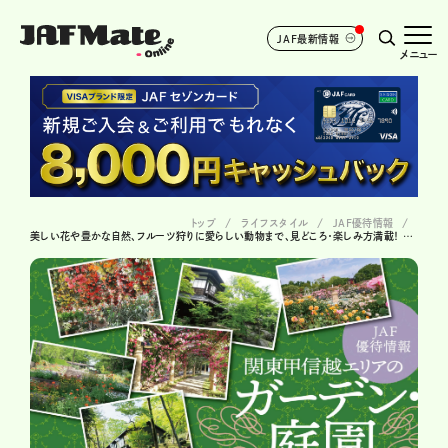
JAF最新情報
メニュー
トップ
ライフスタイル
JAF優待情報
美しい花や豊かな自然、フルーツ狩りに愛らしい動物まで、見どころ・楽しみ方満載！ 関東甲信越エリアのガーデン・庭園を満喫♪