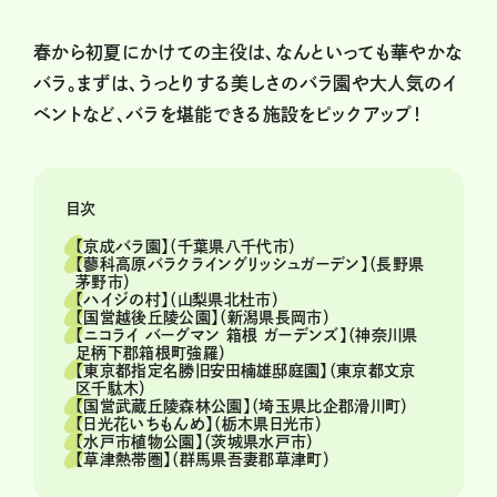
春から初夏にかけての主役は、なんといっても華やかな
バラ。まずは、うっとりする美しさのバラ園や大人気のイ
ベントなど、バラを堪能できる施設をピックアップ！
目次
【京成バラ園】（千葉県八千代市）
【蓼科高原バラクライングリッシュガーデン】（長野県
茅野市）
【ハイジの村】（山梨県北杜市）
【国営越後丘陵公園】（新潟県長岡市）
【ニコライ バーグマン 箱根 ガーデンズ】（神奈川県
足柄下郡箱根町強羅）
【東京都指定名勝旧安田楠雄邸庭園】（東京都文京
区千駄木）
【国営武蔵丘陵森林公園】（埼玉県比企郡滑川町）
【日光花いちもんめ】（栃木県日光市）
【水戸市植物公園】（茨城県水戸市）
【草津熱帯圏】（群馬県吾妻郡草津町）