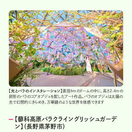
【光とバラのインスタレーション】
直径6ｍのドームの中に、高さ2.4mの
卵形のバラのコアオブジェを配したアート作品。バラのオブジェは太陽の
光で幻想的にきらめき、万華鏡のような世界を体感できます
【蓼科高原バラクライングリッシュガーデ
ン】（長野県茅野市）