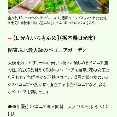
全長約17kmのサイクリングコースは、適度なアップダウンがあり走り応
え十分！ 自転車の持ち込みはもちろん、園内でレンタルもOK♪
【日光花いちもんめ】（栃木県日光市）
関東以北最大級のベゴニアガーデン
天候を気にせず、一年中美しい花々が楽しめるベゴニア園
では、約200品種5,000鉢のベゴニアを展示。花の女王と
も言われる色鮮やかな球根ベゴニア、渦巻き状の葉のレッ
クスベゴニアや茎が長く直立する木立ベゴニアなど、多彩
なベゴニアを楽しめます。
●通年優待：ベゴニア園入園料 大人100円引、小人50
円引