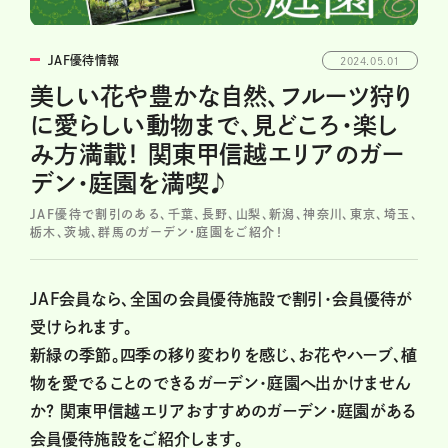
JAF優待情報
2024.05.01
美しい花や豊かな自然、フルーツ狩り
に愛らしい動物まで、見どころ・楽し
み方満載！ 関東甲信越エリアのガー
デン・庭園を満喫♪
JAF優待で割引のある、千葉、長野、山梨、新潟、神奈川、東京、埼玉、
栃木、茨城、群馬のガーデン・庭園をご紹介！
JAF会員なら、全国の会員優待施設で割引・会員優待が
受けられます。
新緑の季節。四季の移り変わりを感じ、お花やハーブ、植
物を愛でることのできるガーデン・庭園へ出かけません
か？ 関東甲信越エリアおすすめのガーデン・庭園がある
会員優待施設をご紹介します。