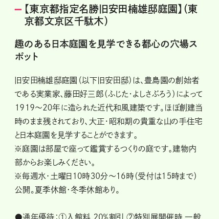
【東京都指定名勝旧安田楠雄邸庭園】（東
京都文京区千駄木）
趣のある日本庭園を見学できる都心の穴場ス
ポット
旧安田楠雄邸庭園（以下旧安田邸）は、豊島園の創始者
である実業家、藤田好三郎（ふじた・よしさぶろう）によって
1919～20年に造られた近代和風建築です。ほぼ創建当
時のまま残されており、大正・昭和期の貴重な山の手住宅
と日本庭園を見学することができます。
※庭園は部屋で座って鑑賞するつくりの庭です。建物内
部からお楽しみください。
※毎週水・土曜日10時30分～16時（受付は15時まで）
公開。夏季休館・冬季休館あり。
●通年優待：①入館料 20％割引 ②特別展開催時 一般