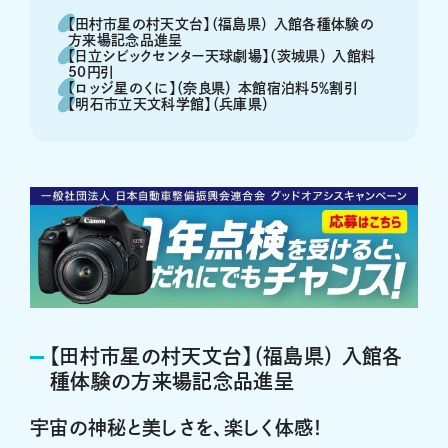
【田村市星の村天文台】（福島県） 入館各種体験の
方来場記念品進呈
【日立シビックセンター天球劇場】（茨城県） 入館料
50円引
【ロッジ星のくに】（奈良県） 本館宿泊料5％割引
【明石市立天文科学館】（兵庫県）
【田村市星の村天文台】（福島県） 入館各
種体験の方来場記念品進呈
宇宙の神秘と美しさを、楽しく体感！