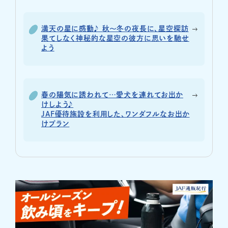
満天の星に感動♪ 秋～冬の夜長に、星空探訪
果てしなく神秘的な星空の彼方に思いを馳せ
よう
春の陽気に誘われて…愛犬を連れてお出か
けしよう♪
JAF優待施設を利用した、ワンダフルなお出か
けプラン