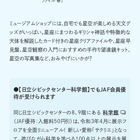
ファイル 春」
ミュージアムショップには、自宅でも星空が楽しめる天文グ
ッズがいっぱい。星座にまつわるギリシャ神話や特徴的な
天体を解説したカード付きの星座クリアファイルや、星座早
見盤、星空観察の入門におすすめの手作り望遠鏡キット、
星空の写真集など、おみやげにいかが？
●【日立シビックセンター科学館】でもJAF会員優
待が受けられます
同じ日立シビックセンターの8、9階にある
科学館
（JAF優待：入館料50円引）は、令和3年4月に展示フ
ロアを全面リニューアル！ 新しい愛称「サクリエ」となっ
て、遊びながら科学を学べる100点以上の展示を展