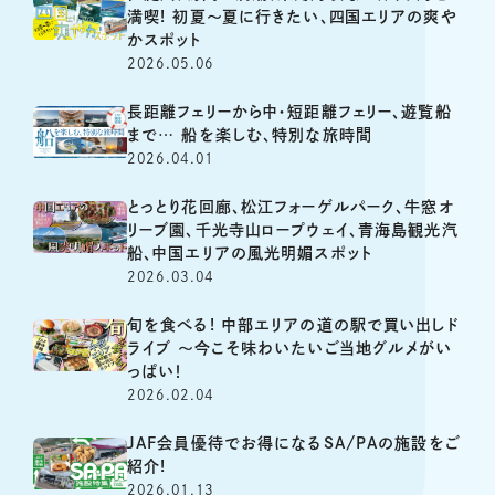
満喫! 初夏～夏に行きたい、四国エリアの爽や
かスポット
2026.05.06
長距離フェリーから中・短距離フェリー、遊覧船
まで… 船を楽しむ、特別な旅時間
2026.04.01
とっとり花回廊、松江フォーゲルパーク、牛窓オ
リーブ園、千光寺山ロープウェイ、青海島観光汽
船、中国エリアの風光明媚スポット
2026.03.04
旬を食べる! 中部エリアの道の駅で買い出しド
ライブ ～今こそ味わいたいご当地グルメがい
っぱい！
2026.02.04
JAF会員優待でお得になるSA/PAの施設をご
紹介!
2026.01.13