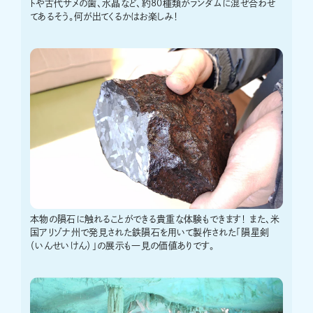
トや古代サメの歯、水晶など、約80種類がランダムに混ぜ合わせ
てあるそう。何が出てくるかはお楽しみ！
本物の隕石に触れることができる貴重な体験もできます！ また、米
国アリゾナ州で発見された鉄隕石を用いて製作された「隕星剣
（いんせいけん）」の展示も一見の価値ありです。