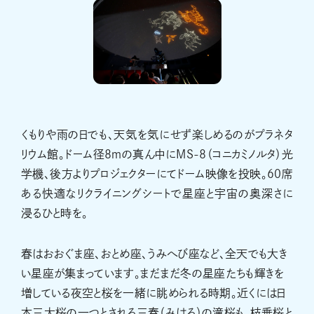
くもりや雨の日でも、天気を気にせず楽しめるのがプラネタ
リウム館。ドーム径8ｍの真ん中にMS-8（コニカミノルタ）光
学機、後方よりプロジェクターにてドーム映像を投映。60席
ある快適なリクライニングシートで星座と宇宙の奥深さに
浸るひと時を。
春はおおぐま座、おとめ座、うみへび座など、全天でも大き
い星座が集まっています。まだまだ冬の星座たちも輝きを
増している夜空と桜を一緒に眺められる時期。近くには日
本三大桜の一つとされる三春（みはる）の滝桜も。枝垂桜と