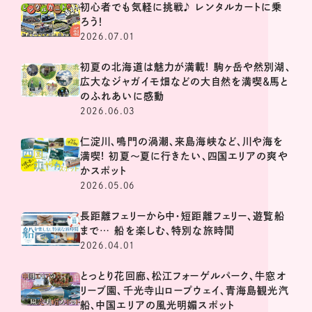
初心者でも気軽に挑戦♪ レンタルカートに乗
ろう！
2026.07.01
初夏の北海道は魅力が満載! 駒ヶ岳や然別湖、
広大なジャガイモ畑などの大自然を満喫＆馬と
のふれあいに感動
2026.06.03
仁淀川、鳴門の渦潮、来島海峡など、川や海を
満喫! 初夏～夏に行きたい、四国エリアの爽や
かスポット
2026.05.06
長距離フェリーから中・短距離フェリー、遊覧船
まで… 船を楽しむ、特別な旅時間
2026.04.01
とっとり花回廊、松江フォーゲルパーク、牛窓オ
リーブ園、千光寺山ロープウェイ、青海島観光汽
船、中国エリアの風光明媚スポット