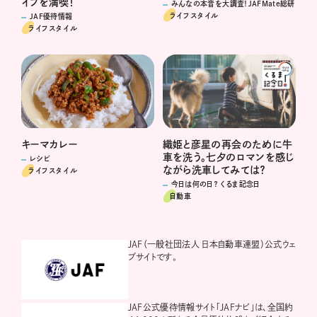
イフを満喫！
みんなの本音を大調査！JAFMate総研
ライフスタイル
JAF優待情報
ライフスタイル
キーマカレー
織姫と彦星の再会のために牛
車を洗う。七夕のロマンを感じ
レシピ
ながら洗車してみては？
ライフスタイル
今日は何の日？ くるま記念日
自動車
JAF（一般社団法人 日本自動車連盟）公式ウェ
ブサイトです。
JAF公式優待情報サイト「JAFナビ」は、全国約