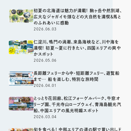
初夏の北海道は魅力が満載! 駒ヶ岳や然別湖、
広大なジャガイモ畑などの大自然を満喫＆馬と
のふれあいに感動
2026.06.03
仁淀川、鳴門の渦潮、来島海峡など、川や海を
満喫! 初夏～夏に行きたい、四国エリアの爽や
かスポット
2026.05.06
長距離フェリーから中・短距離フェリー、遊覧船
まで… 船を楽しむ、特別な旅時間
2026.04.01
とっとり花回廊、松江フォーゲルパーク、牛窓オ
リーブ園、千光寺山ロープウェイ、青海島観光汽
船、中国エリアの風光明媚スポット
2026.03.04
旬を食べる! 中部エリアの道の駅で買い出しド