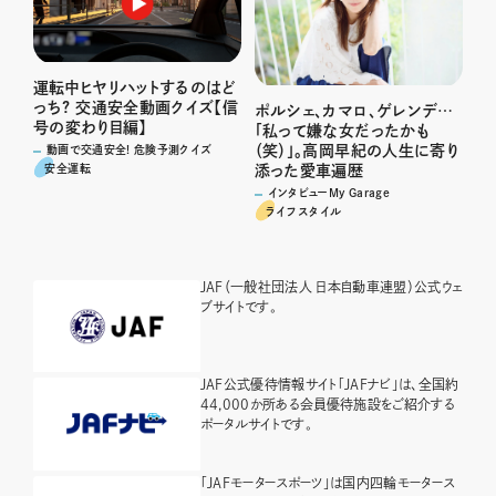
運転中ヒヤリハットするのはど
っち? 交通安全動画クイズ【信
ポルシェ、カマロ、ゲレンデ…
号の変わり目編】
「私って嫌な女だったかも
（笑）」。高岡早紀の人生に寄り
動画で交通安全! 危険予測クイズ
安全運転
添った愛車遍歴
インタビューMy Garage
ライフスタイル
JAF（一般社団法人 日本自動車連盟）公式ウェ
ブサイトです。
JAF公式優待情報サイト「JAFナビ」は、全国約
44,000か所ある会員優待施設をご紹介する
ポータルサイトです。
「JAFモータースポーツ」は国内四輪モータース