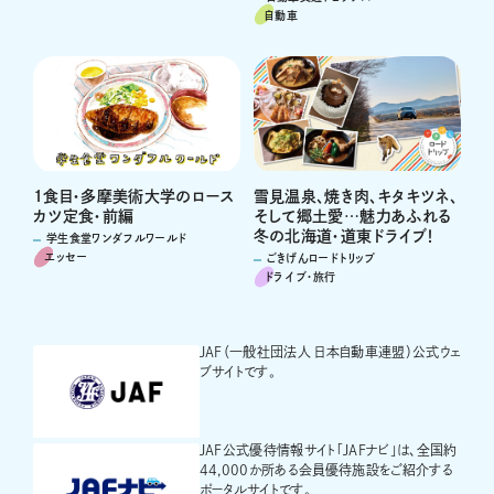
自動車
1食目・多摩美術大学のロース
雪見温泉、焼き肉、キタキツネ、
カツ定食・前編
そして郷土愛…魅力あふれる
冬の北海道・道東ドライブ！
学生食堂ワンダフルワールド
エッセー
ごきげんロードトリップ
ドライブ･旅行
JAF（一般社団法人 日本自動車連盟）公式ウェ
ブサイトです。
JAF公式優待情報サイト「JAFナビ」は、全国約
44,000か所ある会員優待施設をご紹介する
ポータルサイトです。