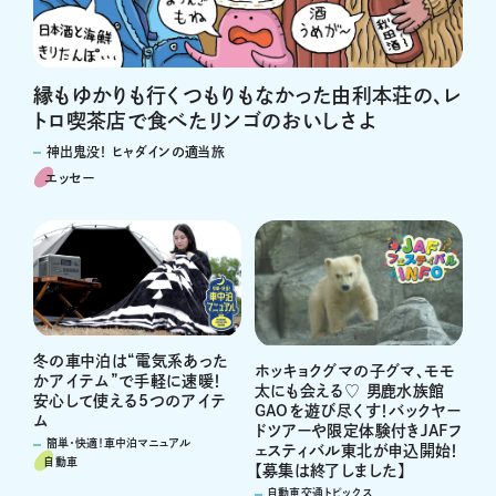
縁もゆかりも行くつもりもなかった由利本荘の、レ
トロ喫茶店で食べたリンゴのおいしさよ
神出鬼没！ ヒャダインの適当旅
エッセー
冬の車中泊は“電気系あった
ホッキョクグマの子グマ、モモ
かアイテム”で手軽に速暖！
太にも会える♡ 男鹿水族館
安心して使える5つのアイテ
GAOを遊び尽くす！バックヤー
ム
ドツアーや限定体験付きJAFフ
簡単・快適！車中泊マニュアル
ェスティバル東北が申込開始！
自動車
【募集は終了しました】
自動車交通トピックス