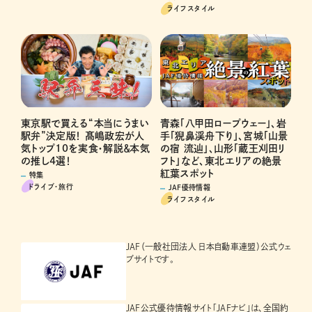
ライフスタイル
青森「八甲田ロープウェー」、岩
東京駅で買える“本当にうまい
手「猊鼻渓舟下り」、宮城「山景
駅弁”決定版！ 髙嶋政宏が人
の宿 流辿」、山形「蔵王刈田リ
気トップ10を実食・解説＆本気
フト」など、東北エリアの絶景
の推し4選！
紅葉スポット
特集
ドライブ･旅行
JAF優待情報
ライフスタイル
JAF（一般社団法人 日本自動車連盟）公式ウェ
ブサイトです。
JAF公式優待情報サイト「JAFナビ」は、全国約