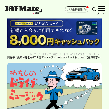
JAF最新情報
メニュー
トップ
ドライブ･旅行
わたしのドライブミュージック
間寛平の愛車で有名なGT-Rはアースマラソン中にカスタムされていた!?〈忌野清志郎 / RUN寛平RUN〉