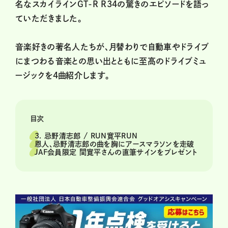
名なスカイラインGT-R R34の驚きのエピソードを語っ
ていただきました。
音楽好きの著名人たちが、月替わりで自動車やドライブ
にまつわる音楽との思い出とともに至高のドライブミュ
ージックを4曲紹介します。
目次
3. 忌野清志郎 / RUN寛平RUN
恩人、忌野清志郎の曲を胸にアースマラソンを走破
JAF会員限定 間寛平さんの直筆サインをプレゼント