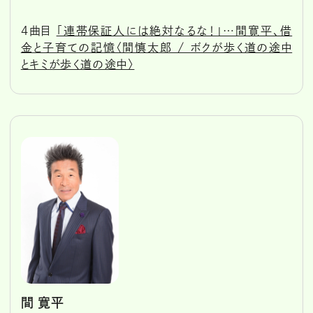
4曲目
「連帯保証人には絶対なるな！」…間寛平、借
金と子育ての記憶〈間慎太郎 / ボクが歩く道の途中
とキミが歩く道の途中〉
間 寛平