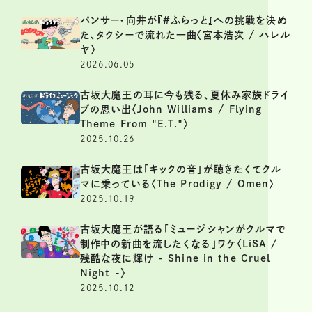
パンサー・向井が『#ふらっと』への挑戦を決め
た、タクシーで流れた一曲〈宮本浩次 / ハレル
ヤ〉
2026.06.05
古坂大魔王の耳に今も残る、夏休み家族ドライ
ブの思い出〈John Williams / Flying
Theme From "E.T."〉
2025.10.26
古坂大魔王は「キックの音」が聴きたくてクル
マに乗っている〈The Prodigy / Omen〉
2025.10.19
古坂大魔王が語る「ミュージシャンがクルマで
制作中の新曲を流したくなる」ワケ〈LiSA /
残酷な夜に輝け - Shine in the Cruel
Night -〉
2025.10.12