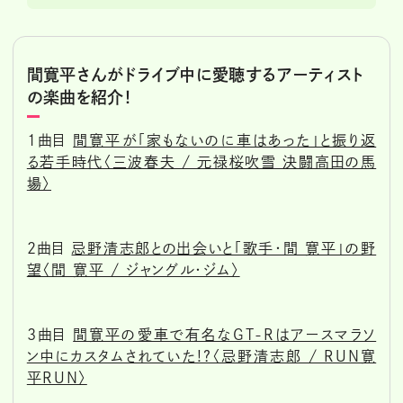
間寛平さんがドライブ中に愛聴するアーティスト
の楽曲を紹介！
1曲目
間寛平が「家もないのに車はあった」と振り返
る若手時代〈三波春夫 / 元禄桜吹雪 決闘高田の馬
場〉
2曲目
忌野清志郎との出会いと「歌手・間 寛平」の野
望〈間 寛平 / ジャングル・ジム〉
3曲目
間寛平の愛車で有名なGT-Rはアースマラソ
ン中にカスタムされていた!?〈忌野清志郎 / RUN寛
平RUN〉