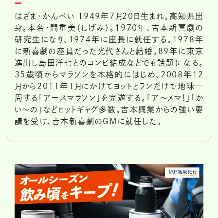
はざま・かんぺい 1949年7月20日生まれ。高知県出
身。本名・間重美（しげみ）。1970年、吉本新喜劇の
研究生になり、1974年に座長に就任する。1978年
に新喜劇の座員だった光代さんと結婚。89年に東京
進出し島田洋七とのコンビ結成などでも話題になる。
35歳頃からマラソンを本格的にはじめ、2008年12
月から2011年1月にかけてヨットとランだけで地球一
周する「アースマラソン」を完遂する。「ア～メマ!」「か
い～の」などヒットギャグ多数。吉本興業からの強い要
請を受け、吉本新喜劇のGMに就任した。