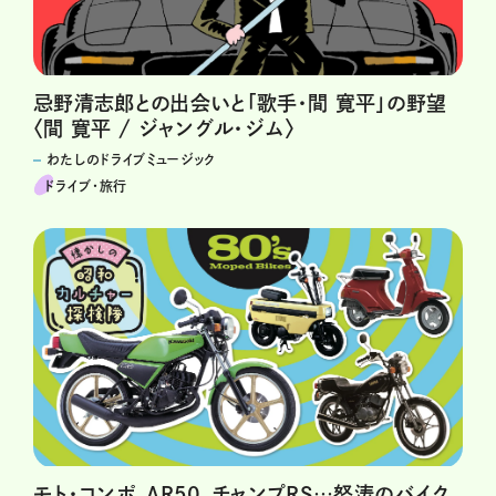
忌野清志郎との出会いと「歌手・間 寛平」の野望
〈間 寛平 / ジャングル・ジム〉
わたしのドライブミュージック
ドライブ･旅行
モト・コンポ、AR50、チャンプRS…怒涛のバイク