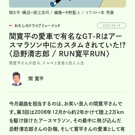
聞き手・構成＝張江浩司 / 編集＝中野藍人 / イラスト＝本 秀康
わたしのドライブミュージック
2025.08.19
間寛平の愛車で有名なGT-Rはアー
スマラソン中にカスタムされていた!?
〈忌野清志郎 / RUN寛平RUN〉
間寛平さんが語る、クルマと音楽と芸人人生
間 寛平
今月選曲を担当するのは、お笑い芸人の間寛平さんで
す。第3回は2008年12月から約2年かけて陸上2万km
を駆け抜けたアースマラソン、その最中に飛び込んだ
忌野清志郎さんの訃報、そして寛平さんの愛車として有