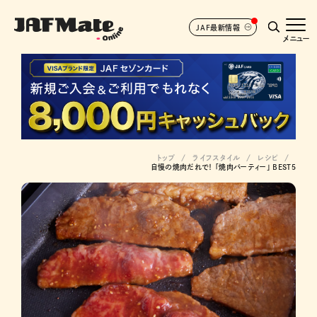
JAF最新情報
メニュー
トップ
ライフスタイル
レシピ
自慢の焼肉だれで！ 「焼肉パーティー」 BEST５