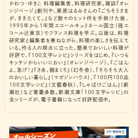
かわつ・ゆきこ 料理編集者、料理研究家。雑誌『オレ
ンジページ』創刊や、栗原はるみさんの『ごちそうさま
が、ききたくて。』など数々のヒット作を手掛けた後、
1995年から1年間エコールキュリネール国立（現エ
コール辻東京）でフランス料理を学ぶ。以後は、料理
研究家と編集者を兼ねながら、料理の楽しさを伝えて
いる。作る人の視点に立った、簡単でおいしい料理が
好評で、『100文字レシピ』シリーズをはじめ、『いつも
キッチンからいいにおい』（オレンジページ）、『ごはん
よ、急げ！』『さあ、腕まくり』（幻冬舎）、『そろそろ大人
のおいしい暮らし』（マガジンハウス）、『100円100品
100文字レシピ』（文藝春秋）、『しゃばけごはん』（新
潮社）など著書多数。新潮文庫「100文字レシピ」の
全シリーズが、電子書籍になって好評配信中。