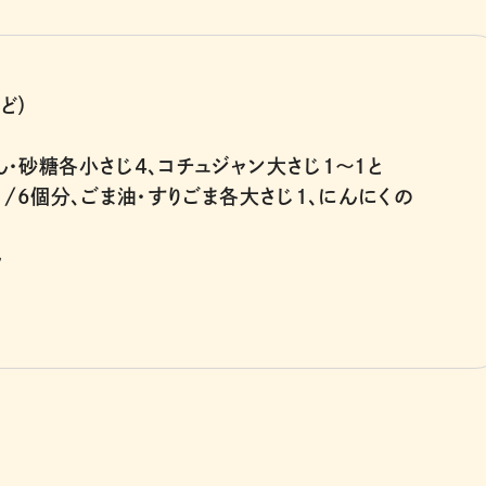
ど）
ん・砂糖各小さじ４、コチュジャン大さじ１〜1と
〜1/6個分、ごま油・すりごま各大さじ１、にんにくの
ん