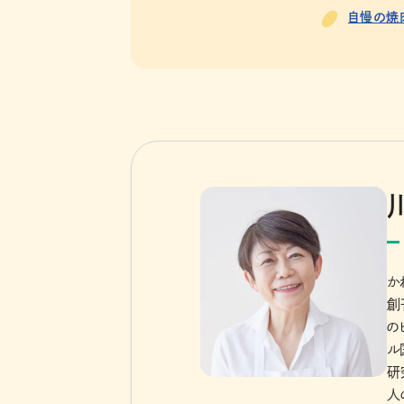
自慢の焼肉
か
創
の
ル
研
人