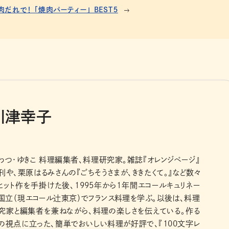
だれで！ 「焼肉パーティー」 BEST５
川津幸子
わつ・ゆきこ 料理編集者、料理研究家。雑誌『オレンジページ』
刊や、栗原はるみさんの『ごちそうさまが、ききたくて。』など数々
ヒット作を手掛けた後、1995年から1年間エコールキュリネー
国立（現エコール辻東京）でフランス料理を学ぶ。以後は、料理
究家と編集者を兼ねながら、料理の楽しさを伝えている。作る
の視点に立った、簡単でおいしい料理が好評で、『100文字レ