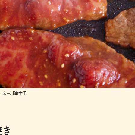
・文＝川津幸子
焼き