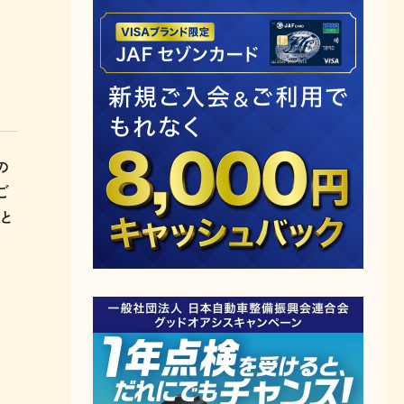
の
ご
と