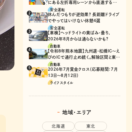
にある左折専用レーンから直進するの
は、違反？
安全運転
休んだつもりが逆効果？ 長距離ドライブ
でやってはいけない休憩4選
安全運転
【車検】ヘッドライトの黄ばみ・曇り、
2026年8月からは通らないかも?
自動車
【令和8年熊本地震】九州道・松橋IC～え
びのICで通行止め続く。解除区間と東九
州道の迂回ルート
自動車
2026年7月賞金クロス（応募期間：7月
13日～8月12日）
ライフスタイル
地域・エリア
北海道
東北