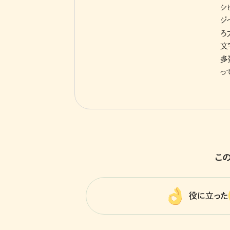
シ
ジ
ろ
文
多
っ
こ
役に立った