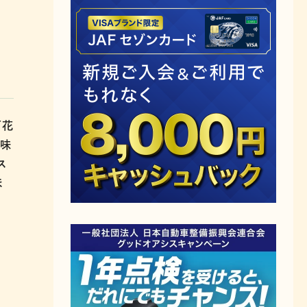
百花
下味
ス
ほ