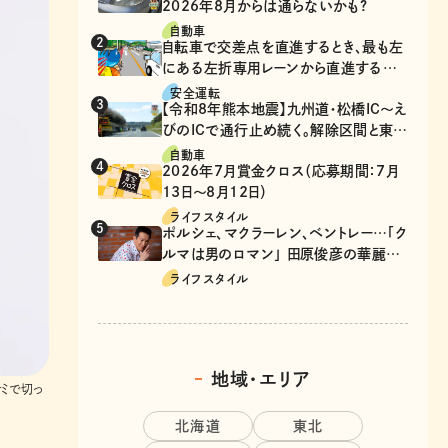
2026年8月からは通らないかも?
自動車
自転車で交差点を直進するとき、最も左
にある左折専用レーンから直進するの
は、違反？
安全運転
【令和8年熊本地震】九州道・松橋IC～え
びのICで通行止め続く。解除区間と東九
州道の迂回ルート
自動車
2026年7月賞金クロス（応募期間：7月
13日～8月12日）
ライフスタイル
ポルシェ、マクラーレン、ベントレー…「ク
ルマは男のロマン」 田原俊彦の華麗な
る愛車遍歴
ライフスタイル
地域・エリア
ミで切っ
北海道
東北