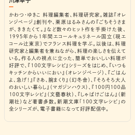
川津幸子
かわつ・ゆきこ 料理編集者、料理研究家。雑誌『オレ
ンジページ』創刊や、栗原はるみさんの『ごちそうさま
が、ききたくて。』など数々のヒット作を手掛けた後、
1995年から1年間エコールキュリネール国立（現エ
コール辻東京）でフランス料理を学ぶ。以後は、料理
研究家と編集者を兼ねながら、料理の楽しさを伝えて
いる。作る人の視点に立った、簡単でおいしい料理が
好評で、『100文字レシピ』シリーズをはじめ、『いつも
キッチンからいいにおい』（オレンジページ）、『ごはん
よ、急げ！』『さあ、腕まくり』（幻冬舎）、『そろそろ大人
のおいしい暮らし』（マガジンハウス）、『100円100品
100文字レシピ』（文藝春秋）、『しゃばけごはん』（新
潮社）など著書多数。新潮文庫「100文字レシピ」の
全シリーズが、電子書籍になって好評配信中。