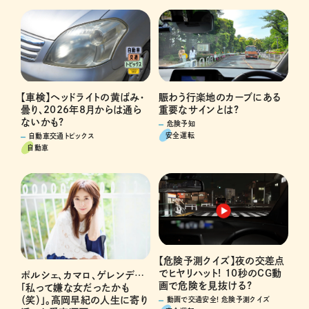
賑わう行楽地のカーブにある
【車検】ヘッドライトの黄ばみ・
重要なサインとは?
曇り、2026年8月からは通ら
ないかも?
危険予知
安全運転
自動車交通トピックス
自動車
【危険予測クイズ】夜の交差点
でヒヤリハット! 10秒のCG動
ポルシェ、カマロ、ゲレンデ…
画で危険を見抜ける?
「私って嫌な女だったかも
（笑）」。高岡早紀の人生に寄り
動画で交通安全! 危険予測クイズ