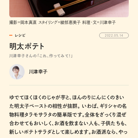
撮影=岡本真直 スタイリング=綾部恵美子 料理・文=川津幸子
レシピ
2022.05.14
明太ポテト
川津幸子さんの「これ、作ってみて！」
川津幸子
ゆでてほくほくのじゃが芋と、ほんのりにんにくのきい
た明太子ペーストの相性が抜群。 いわば、ギリシャの名
物料理タラモサラタの簡単版です。全体をざっくり混ぜ
合わせてもおいしく、お酒を飲まない人も、子供たちも、
新しいポテトサラダとして楽しめます。お酒派なら、やっ