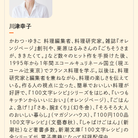
川津幸子
かわつ・ゆきこ 料理編集者、料理研究家。雑誌『オレ
ンジページ』創刊や、栗原はるみさんの『ごちそうさま
が、ききたくて。』など数々のヒット作を手掛けた後、
1995年から1年間エコールキュリネール国立（現エ
コール辻東京）でフランス料理を学ぶ。以後は、料理
研究家と編集者を兼ねながら、料理の楽しさを伝えて
いる。作る人の視点に立った、簡単でおいしい料理が
好評で、『100文字レシピ』シリーズをはじめ、『いつも
キッチンからいいにおい』（オレンジページ）、『ごはん
よ、急げ！』『さあ、腕まくり』（幻冬舎）、『そろそろ大人
のおいしい暮らし』（マガジンハウス）、『100円100品
100文字レシピ』（文藝春秋）、『しゃばけごはん』（新
潮社）など著書多数。新潮文庫「100文字レシピ」の
全シリーズが、電子書籍になって好評配信中。