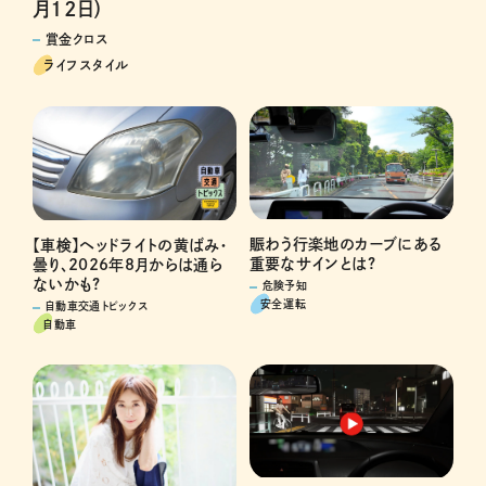
月12日）
賞金クロス
ライフスタイル
賑わう行楽地のカーブにある
【車検】ヘッドライトの黄ばみ・
重要なサインとは?
曇り、2026年8月からは通ら
ないかも?
危険予知
安全運転
自動車交通トピックス
自動車