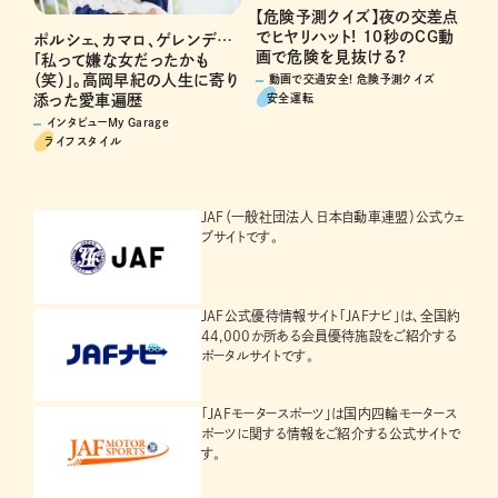
【危険予測クイズ】夜の交差点
でヒヤリハット! 10秒のCG動
ポルシェ、カマロ、ゲレンデ…
画で危険を見抜ける?
「私って嫌な女だったかも
（笑）」。高岡早紀の人生に寄り
動画で交通安全! 危険予測クイズ
安全運転
添った愛車遍歴
インタビューMy Garage
ライフスタイル
JAF（一般社団法人 日本自動車連盟）公式ウェ
ブサイトです。
JAF公式優待情報サイト「JAFナビ」は、全国約
44,000か所ある会員優待施設をご紹介する
ポータルサイトです。
「JAFモータースポーツ」は国内四輪モータース
ポーツに関する情報をご紹介する公式サイトで
す。