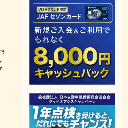
どう
。
が