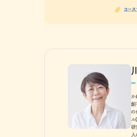
コース
か
創
の
ル
研
人