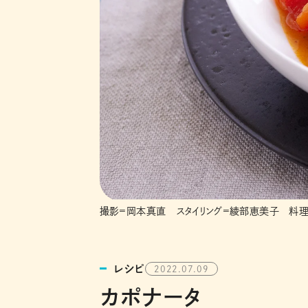
撮影=岡本真直 スタイリング=綾部恵美子 料理
レシピ
2022.07.09
カポナータ