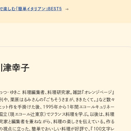
で楽しむ「簡単イタリアン」BEST5
川津幸子
わつ・ゆきこ 料理編集者、料理研究家。雑誌『オレンジページ』
刊や、栗原はるみさんの『ごちそうさまが、ききたくて。』など数々
ヒット作を手掛けた後、1995年から1年間エコールキュリネー
国立（現エコール辻東京）でフランス料理を学ぶ。以後は、料理
究家と編集者を兼ねながら、料理の楽しさを伝えている。作る
の視点に立った、簡単でおいしい料理が好評で、『100文字レ