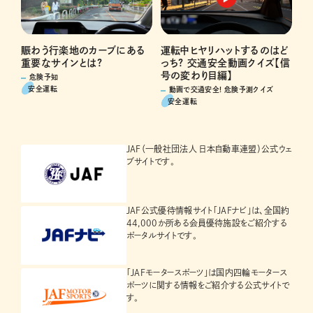
運転中ヒヤリハットするのはど
賑わう行楽地のカーブにある
っち? 交通安全動画クイズ【信
重要なサインとは?
号の変わり目編】
危険予知
安全運転
動画で交通安全! 危険予測クイズ
安全運転
JAF（一般社団法人 日本自動車連盟）公式ウェ
ブサイトです。
JAF公式優待情報サイト「JAFナビ」は、全国約
44,000か所ある会員優待施設をご紹介する
ポータルサイトです。
「JAFモータースポーツ」は国内四輪モータース
ポーツに関する情報をご紹介する公式サイトで
す。