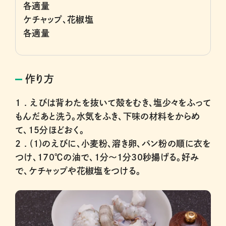
各適量
ケチャップ、花椒塩
各適量
作り方
1 .
えびは背わたを抜いて殻をむき、塩少々をふって
もんだあと洗う。水気をふき、下味の材料をからめ
て、15分ほどおく。
2 .
(1)のえびに、小麦粉、溶き卵、パン粉の順に衣を
つけ、170℃の油で、1分〜1分30秒揚げる。好み
で、ケチャップや花椒塩をつける。