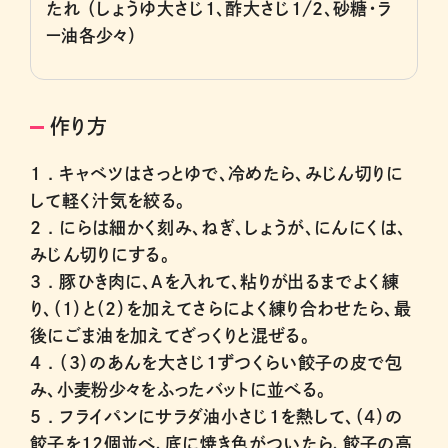
たれ （しょうゆ大さじ1、酢大さじ1/2、砂糖・ラ
ー油各少々）
作り方
1 .
キャベツはさっとゆで、冷めたら、みじん切りに
して軽く汁気を絞る。
2 .
にらは細かく刻み、ねぎ、しょうが、にんにくは、
みじん切りにする。
3 .
豚ひき肉に、Aを入れて、粘りが出るまでよく練
り、（1）と（2）を加えてさらによく練り合わせたら、最
後にごま油を加えてざっくりと混ぜる。
4 .
（3）のあんを大さじ1ずつくらい餃子の皮で包
み、小麦粉少々をふったバットに並べる。
5 .
フライパンにサラダ油小さじ1を熱して、（4）の
餃子を12個並べ、底に焼き色がついたら、餃子の高