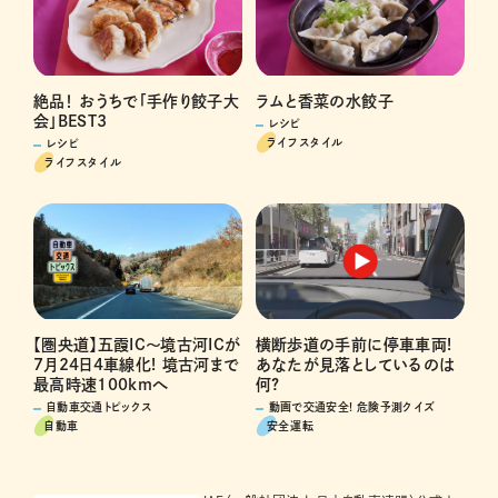
絶品！ おうちで「手作り餃子大
ラムと香菜の水餃子
会」BEST3
レシピ
ライフスタイル
レシピ
ライフスタイル
横断歩道の手前に停車車両!
【圏央道】五霞IC～境古河ICが
あなたが見落としているのは
7月24日4車線化! 境古河まで
何?
最高時速100kmへ
動画で交通安全! 危険予測クイズ
自動車交通トピックス
安全運転
自動車