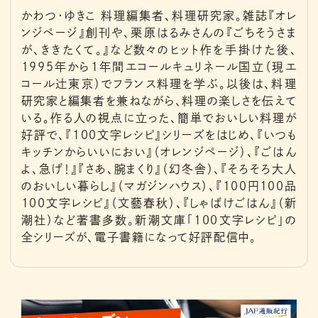
かわつ・ゆきこ 料理編集者、料理研究家。雑誌『オレ
ンジページ』創刊や、栗原はるみさんの『ごちそうさま
が、ききたくて。』など数々のヒット作を手掛けた後、
1995年から1年間エコールキュリネール国立（現エ
コール辻東京）でフランス料理を学ぶ。以後は、料理
研究家と編集者を兼ねながら、料理の楽しさを伝えて
いる。作る人の視点に立った、簡単でおいしい料理が
好評で、『100文字レシピ』シリーズをはじめ、『いつも
キッチンからいいにおい』（オレンジページ）、『ごはん
よ、急げ！』『さあ、腕まくり』（幻冬舎）、『そろそろ大人
のおいしい暮らし』（マガジンハウス）、『100円100品
100文字レシピ』（文藝春秋）、『しゃばけごはん』（新
潮社）など著書多数。新潮文庫「100文字レシピ」の
全シリーズが、電子書籍になって好評配信中。