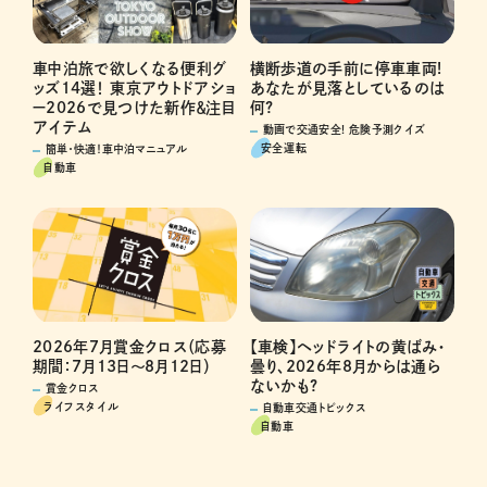
横断歩道の手前に停車車両!
車中泊旅で欲しくなる便利グ
あなたが見落としているのは
ッズ14選！ 東京アウトドアショ
何?
ー2026で見つけた新作＆注目
アイテム
動画で交通安全! 危険予測クイズ
安全運転
簡単・快適！車中泊マニュアル
自動車
2026年7月賞金クロス（応募
【車検】ヘッドライトの黄ばみ・
期間：7月13日～8月12日）
曇り、2026年8月からは通ら
ないかも?
賞金クロス
ライフスタイル
自動車交通トピックス
自動車