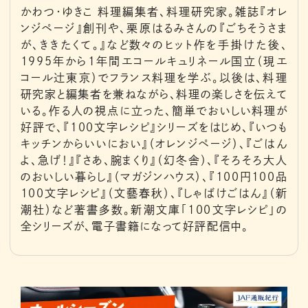
かわつ・ゆきこ 料理編集者、料理研究家。雑誌『オレ
ンジページ』創刊や、栗原はるみさんの『ごちそうさま
が、ききたくて。』など数々のヒット作を手掛けた後、
1995年から1年間エコールキュリネール国立（現エ
コール辻東京）でフランス料理を学ぶ。以後は、料理
研究家と編集者を兼ねながら、料理の楽しさを伝えて
いる。作る人の視点に立った、簡単でおいしい料理が
好評で、『100文字レシピ』シリーズをはじめ、『いつも
キッチンからいいにおい』（オレンジページ）、『ごはん
よ、急げ！』『さあ、腕まくり』（幻冬舎）、『そろそろ大人
のおいしい暮らし』（マガジンハウス）、『100円100品
100文字レシピ』（文藝春秋）、『しゃばけごはん』（新
潮社）など著書多数。新潮文庫「100文字レシピ」の
全シリーズが、電子書籍になって好評配信中。