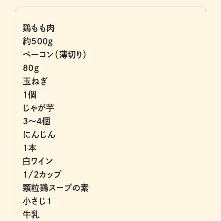
鶏もも肉
約500g
ベーコン（薄切り）
80g
玉ねぎ
1個
じゃが芋
3～4個
にんじん
1本
白ワイン
1/2カップ
顆粒鶏スープの素
小さじ1
牛乳