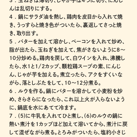
3 .
玉ねぎは薄切り、じゃが芋は４つに切り、にんじ
んは乱切りにする。
4 .
鍋にサラダ油を熱し、鶏肉を皮目から入れて焼
き、うっすらと焼き色がついたら、裏返してさっと焼
き、取り出す。
5 .
バターを加えて溶かし、ベーコンを入れて炒め、
脂が出たら、玉ねぎを加えて、焦がさないように8〜
10分炒める。鶏肉を戻して、白ワインを入れ、沸騰し
たら、水1と1/2カップ、顆粒鶏スープの素、にんじ
ん、じゃが芋を加える。煮立ったら、アクをすくいな
がら、落としぶたをして、10〜12分煮る。
6 .
ルウを作る。鍋にバターを溶かして小麦粉を炒
め、さらさらになったら、これ以上火が入らないよう
に、鍋底を水にあてて冷ます。
7 .
(5)に牛乳を入れてひと煮し、(6)のルウの鍋に
熱い煮汁を1カップほど加えて溶いてから、煮汁に戻
して混ぜながら煮る。とろみがついたら、塩約小さじ