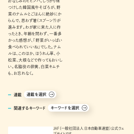
おなじみのビビンバ。しっかり味
つけした韓国風牛そぼろが、野
菜のナムルとごはんに絶妙にか
らんで、思わず箸(スプーン？)が
進みます。わが家に来た人に作
ったとき、年齢を問わず、一番多
かった感想が、「野菜がいっぱい
食べられていいね」でした。ナム
ルは、このほか、ほうれん草、小
松菜、大根などで作ってもおいし
い。名脇役の卵黄、白菜キムチ
も、お忘れなく。
連載を選択
連載
キーワードを選択
関連するキーワード
JAF（一般社団法人 日本自動車連盟）公式ウェ
ブサイトです。