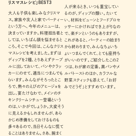
リスマスレシピ」BEST3
人が来るとき、いつも重宝してい
大人も子供も楽しみなクリスマ
るのが、ディップの類い。たいて
ス。家族や友人と家でパーティー
い、材料をビューンとフードプロセ
という方へ、今年のメニューは、
ッサーにかければでき上がりなの
決まっていますか。料理担当者と
で、楽チンというのもありますが、
しては、いちばん頭を悩ませると
これがあると、パーティーの始まり
ころ。そこで今回は、こんなクリス
から終わりまで、みんなちょいち
マスレシピを考えました。まずは
ょいつまんでくれて、とても座持ち
ディップを2種、とりあえずテーブ
がいいのです。ご紹介したこの2
ルに出しておいて、パンやクラッ
つは、わが家の定番。黒パンやメ
カーにのせて、適当につまんでも
ルバトーストのほか、カラフルな
らいます。みんながそろったとこ
野菜スティックも添えて、「お好
ろで、熱々のえびのアヒージョを
みでどうぞ」とすすめています。
出し、宴たけなわで、メインのチ
キンクリームシチュー登場という
のは、いかがでしょうか。大変そう
に見えるかもしれませんが、あら
かじめ準備をしておけるものも
多々あるので、当日そんなに慌て
ることはありません。さあ、腕まく