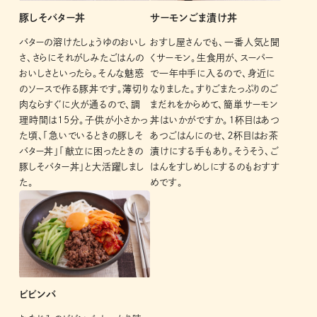
豚しそバター丼
サーモンごま漬け丼
バターの溶けたしょうゆのおいし
おすし屋さんでも、一番人気と聞
さ、さらにそれがしみたごはんの
くサーモン。生食用が、スーパー
おいしさといったら。そんな魅惑
で一年中手に入るので、身近に
のソースで作る豚丼です。薄切り
なりました。すりごまたっぷりのご
肉ならすぐに火が通るので、調
まだれをからめて、簡単サーモン
理時間は15分。子供が小さかっ
丼はいかがですか。１杯目はあつ
た頃、「急いでいるときの豚しそ
あつごはんにのせ、２杯目はお茶
バター丼」「献立に困ったときの
漬けにする手もあり。そうそう、ご
豚しそバター丼」と大活躍しまし
はんをすしめしにするのもおすす
た。
めです。
ビビンバ