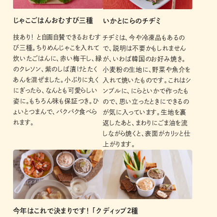
じゃこごはんおむすび三種
いかとにらのチヂミ
技あり！ と自画自賛できるおむす
チヂミは、今や冷凍品もあるの
び三種。ちりめんじゃこを入れて
で、説明は不要かもしれません
炊いたごはんに、赤い梅干し、緑
が、いわば韓国のお好み焼き。
のクレソン、紫のしば漬けとたく
小麦粉の生地に、野菜や魚介を
あんを混ぜました。小ぶりに丸く
入れて焼いたものです。これはシ
にぎったら、なんとも可愛らしい
ンプルに、にらといかで作ったも
姿に。もちろん味も保証つき。ひ
ので、思い立ったときにできるの
ょいとつまんで、パクパク食べら
が気に入っています。生地を裏
れます。
返したあと、まわりにごま油を流
しながら焼くと、表面がカリッと仕
上がります。
今年はこれで決まりです！ 「ク
ディップ2種