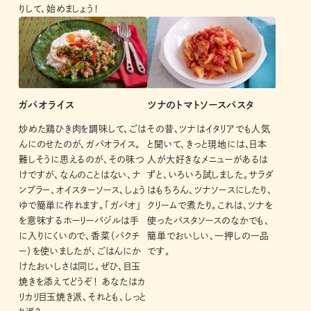
りして、始めましょう！
ガパオライス
ツナのトマトソースパスタ
炒めた鶏ひき肉を調味して、ごは
その昔、ツナはイタリアでも人気
んにのせたのが、ガパオライス。
と聞いて、きっと現地には、日本
難しそうに思えるのが、その味つ
人が大好きなメニューがあるは
けですが、なんのことはない、ナ
ずと、いろいろ試しました。サラダ
ンプラー、オイスターソース、しょう
はもちろん、ツナソースにしたり、
ゆで簡単に作れます。「ガパオ」
クリームで煮たり。これは、ツナを
を意味するホーリーバジルは手
使ったパスタソースのなかでも、
に入りにくいので、香菜（パクチ
簡単でおいしい、一押しの一品
ー）を使いましたが、ごはんにか
です。
けたおいしさは同じ。ぜひ、目玉
焼きを添えてどうぞ！ あなたはカ
リカリ目玉焼き派、それとも、しっと