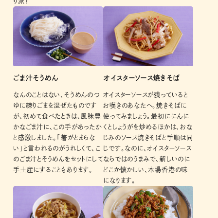
り派？
ごま汁そうめん
オイスターソース焼きそば
なんのことはない、そうめんのつ
オイスターソースが残っていると
ゆに練りごまを混ぜたものです
お嘆きのあなたへ。焼きそばに
が、初めて食べたときは、風味豊
使ってみましょう。最初ににんに
かなごま汁に、この手があったか
くとしょうがを炒めるほかは、おな
と感激しました。「箸がとまらな
じみのソース焼きそばと手順は同
い」と言われるのがうれしくて、こ
じです。なのに、オイスターソース
のごま汁とそうめんをセットにして
ならではのうまみで、新しいのに
手土産にすることもあります。
どこか懐かしい、本場香港の味
になります。