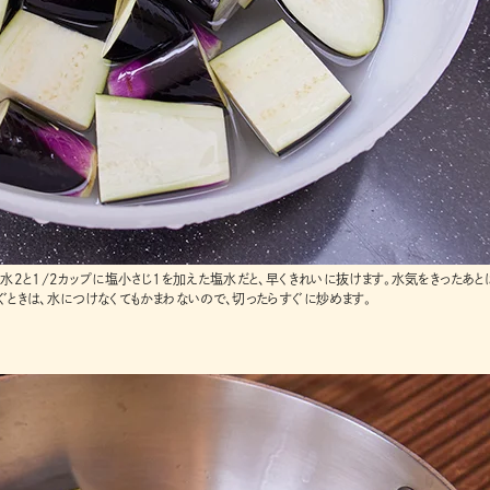
水2と1/2カップに塩小さじ１を加えた塩水だと、早くきれいに抜けます。水気をきったあと
ぐときは、水につけなくてもかまわないので、切ったらすぐに炒めます。