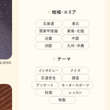
地域・エリア
北海道
東北
関東甲信越
東海・北陸
近畿
中国
四国
九州・沖縄
テーマ
は、炒める
インタビュー
クイズ
交通安全
調査
アンケート
モータースポーツ
料理
レッスン
特集