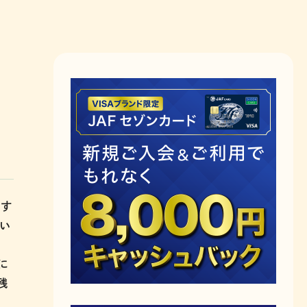
なす
辛い
に
残