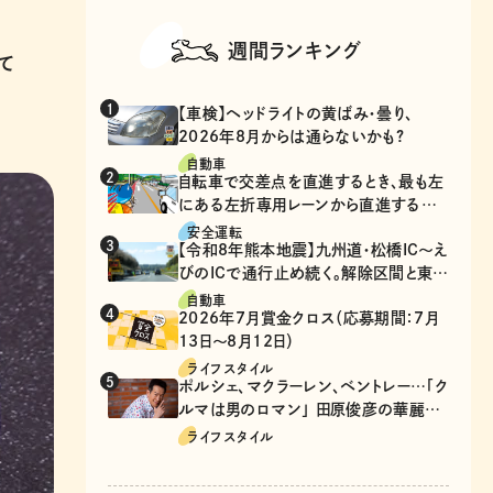
週間ランキング
て
【車検】ヘッドライトの黄ばみ・曇り、
2026年8月からは通らないかも?
自動車
自転車で交差点を直進するとき、最も左
にある左折専用レーンから直進するの
は、違反？
安全運転
【令和8年熊本地震】九州道・松橋IC～え
びのICで通行止め続く。解除区間と東九
州道の迂回ルート
自動車
2026年7月賞金クロス（応募期間：7月
13日～8月12日）
ライフスタイル
ポルシェ、マクラーレン、ベントレー…「ク
ルマは男のロマン」 田原俊彦の華麗な
る愛車遍歴
ライフスタイル